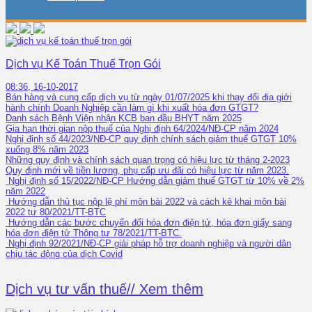
Dịch vụ Kế Toán Thuế Trọn Gói
08:36, 16-10-2017
Bán hàng và cung cấp dịch vụ từ ngày 01/07/2025 khi thay đổi địa giới
hành chính Doanh Nghiệp cần làm gì khi xuất hóa đơn GTGT?
Danh sách Bệnh Viện nhận KCB ban đầu BHYT năm 2025
Gia hạn thời gian nộp thuế của Nghị định 64/2024/NĐ-CP năm 2024
Nghị định số 44/2023/NĐ-CP quy định chính sách giảm thuế GTGT 10%
xuống 8% năm 2023
Những quy định và chính sách quan trọng có hiệu lực từ tháng 2-2023
Quy định mới về tiền lương, phụ cấp ưu đãi có hiệu lực từ năm 2023.
Nghị định số 15/2022/NĐ-CP Hướng dẫn giảm thuế GTGT từ 10% về 2%
năm 2022
Hướng dẫn thủ tục nộp lệ phí môn bài 2022 và cách kê khai môn bài
2022 tư 80/2021/TT-BTC
Hướng dẫn các bước chuyển đổi hóa đơn điện tử, hóa đơn giấy sang
hóa đơn điện tử Thông tư 78/2021/TT-BTC.
Nghị định 92/2021/NĐ-CP giải pháp hỗ trợ doanh nghiệp và người dân
chịu tác động của dịch Covid
Dịch vụ tư vấn thuế