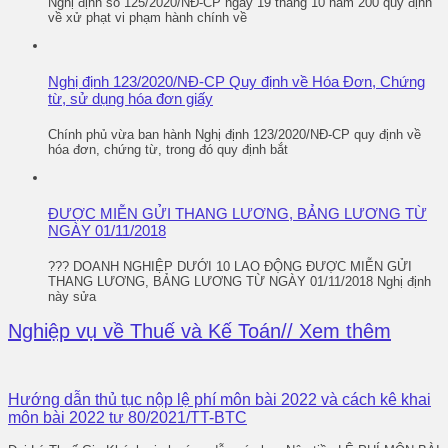
Nghị định số 125/2020/NĐ-CP ngày 19 tháng 10 năm 200 quy định
về xử phạt vi phạm hành chính về
Nghị định 123/2020/NĐ-CP Quy định về Hóa Đơn, Chứng
từ, sử dụng hóa đơn giấy
Chính phủ vừa ban hành Nghị định 123/2020/NĐ-CP quy định về
hóa đơn, chứng từ, trong đó quy định bắt
ĐƯỢC MIỄN GỬI THANG LƯƠNG, BẢNG LƯƠNG TỪ
NGÀY 01/11/2018
??? DOANH NGHIỆP DƯỚI 10 LAO ĐỘNG ĐƯỢC MIỄN GỬI
THANG LƯƠNG, BẢNG LƯƠNG TỪ NGÀY 01/11/2018 Nghị định
này sửa
Nghiệp vụ về Thuế và Kế Toán
Hướng dẫn thủ tục nộp lệ phí môn bài 2022 và cách kê khai
môn bài 2022 tư 80/2021/TT-BTC