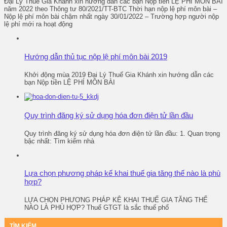
Đại Lý Thuế Gia Khánh xin hướng dẫn các bạn Nộp tiền LỆ PHÍ MÔN BÀI
năm 2022 theo Thông tư 80/2021/TT-BTC Thời hạn nộp lệ phí môn bài –
Nộp lệ phí môn bài chậm nhất ngày 30/01/2022 – Trường hợp người nộp
lệ phí mới ra hoạt động
Hướng dẫn thủ tục nộp lệ phí môn bài 2019
Khởi động mùa 2019 Đại Lý Thuế Gia Khánh xin hướng dẫn các
bạn Nộp tiền LỆ PHÍ MÔN BÀI
Quy trình đăng ký sử dụng hóa đơn điện tử lần đầu
Quy trình đăng ký sử dụng hóa đơn điện tử lần đầu: 1. Quan trọng
bậc nhất: Tìm kiếm nhà
Lựa chọn phương pháp kế khai thuế gia tăng thế nào là phù
hợp?
LỰA CHỌN PHƯƠNG PHÁP KÊ KHAI THUẾ GIA TĂNG THẾ
NÀO LÀ PHÙ HỢP? Thuế GTGT là sắc thuế phổ
TÌM KIẾM