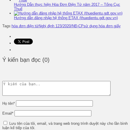
Hướng Dẫn thực hiện Hóa Đơn Điện Tử năm 2017 – Tổng Cục
Thuế
Hướng dẫn đăng nhập hệ thống ETAX (thuedientu.gdt.gov.vn)
Tags:
hóa đơn điện tử
Nghị định 123/2020/NĐ-CP
sử dụng hóa đơn giấy
Ý kiến bạn đọc (0)
Họ tên
*
Email
*
Lưu tên của tôi, email, và trang web trong trình duyệt này cho lần bình
luận kế tiếp của tôi.