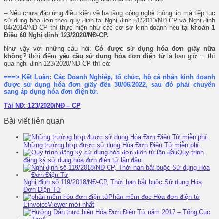
– Nếu chưa đáp ứng điều kiện về hạ tầng công nghệ thông tin mà tiếp tục
sử dụng hóa đơn theo quy định tại Nghị định 51/2010/NĐ-CP và Nghị định
04/2014/NĐ-CP thì thực hiện như các cơ sở kinh doanh nêu tại
khoản 1
Điều 60 Nghị định 123/2020/NĐ-CP.
Như vậy với những câu hỏi:
Có được sử dụng hóa đơn giấy nữa
không
? thời điểm
yêu cầu sử dụng hóa đơn điện tử
là bao giờ…. thì
qua nghị định 123/2020/NĐ-CP thì có:
===> Kết Luận: Các Doanh Nghiệp, tổ chức, hộ cá nhân kinh doanh
được sử dụng hóa đơn giấy đến 30/06/2022, sau đó phải chuyển
sang áp dụng hóa đơn điện tử.
Tải NĐ: 123/2020/NĐ – CP
Bài viết liên quan
Những trường hợp được sử dụng Hóa Đơn Điện Tử miễn phí.
Quy trình
đăng ký sử dụng hóa đơn điện tử lần đầu
Nghị định số 119/2018/NĐ-CP, Thời hạn bắt buộc Sử dụng Hóa
Đơn Điện Tử
Phần mềm đọc Hóa đơn điện tử
EinvoiceViewer mới nhất