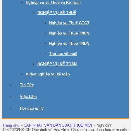
Nghiệp vụ về Thuế và Kế Toán
NGHIỆP VỤ VỀ THUẾ
Nghiệp vụ Thuế GTGT
Nghiệp vụ Thuế TNCN
Nghiệp vụ Thuế TNDN
Thủ tục về thuế
NGHIỆP VỤ KẾ TOÁN
Video nghiệp vụ kế toán
Tin Tức
Việc Làm
Hỏi đáp & TV
Trang chủ
»
CẬP NHẬT VĂN BẢN LUẬT THUẾ MỚI
»
Nghị định
123/2020/NĐ-CP Quy định về Hóa Đơn, Chứng từ, sử dụng hóa đơn giấy