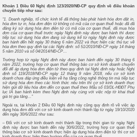
Khoản 1 Điều 60 Nghị định 123/2020/NĐ-CP quy định về điều khoản
chuyển tiếp như sau:
“1. Doanh nghiệp, tổ chức kinh tế đã thông báo phát hành hóa đơn đặt in,
hóa đơn tự in, hóa đơn điện tử không có mã của cơ quan thuế hoặc đã đã
đăng ký sử dụng hóa đơn điện tử có mã của cơ quan thuế, đã mua hóa
đơn của cơ quan thuế trước ngày Nghị định này được ban hành thì được
tiếp tục sử dụng hóa đơn đang sử dụng kể từ ngày Nghị định này được
ban hành đến hết ngày 30 tháng 6 năm 2022 và thực hiện các thủ tục về
hóa đơn theo quy định tại các Nghị định: số 51/2010/NĐ-CP ngày 14 tháng
5 năm 2010 và số 04/2014/NĐ-CP…
Trường hợp từ ngày Nghị định này được ban hành đến ngày 30 tháng 6
năm 2022, trường hợp cơ quan thuế thông báo cơ sở kinh doanh chuyển
đổi để áp dụng hóa đơn điện tử theo quy định tại Nghị định này hoặc Nghị
định số 119/2018/NĐ-CP ngày 12 tháng 9 năm 2018, nếu cơ sở kinh
doanh chưa đáp ứng điều kiện về hạ tầng công nghệ thông tin mà tiếp tục
sử dụng hóa đơn theo các hình thức nêu trên thì cơ sở kinh doanh thực
hiện gửi dữ liệu hóa đơn đến cơ quan thuế theo Mẫu số 03/DL-HĐĐT Phụ
lục IA ban hành kèm theo Nghị định này cùng với việc nộp tờ khai thuế
giá trị gia tăng…”
Ngoài ra, tại khoản 2 Điều 60 Nghị định này cũng quy định rõ về việc áp
dụng hóa đơn đối với cơ sở kinh doanh mới thành lập từ ngày 19/10/2020
đến ngày 30/6/2022 như sau:
– Đối với cơ sở kinh doanh mới thành lập trong thời gian từ ngày Nghị
định này được ban hành đến này 30/6/2022, trường hợp cơ quan thuế
thông báo cơ sở kinh doanh thực hiện áp dụng hóa đơn điện tử thì cơ sở
kinh doanh thực hiện theo hướng dẫn của cơ quan thuế.