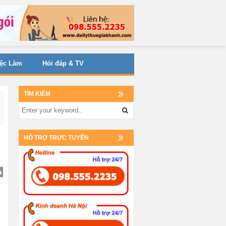
iệc Làm
Hỏi đáp & TV
TÌM KIẾM
HỖ TRỢ TRỰC TUYẾN