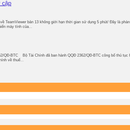
y cập
ề TeamViewer bản 13 không giới hạn thời gian sử dụng 5 phút/ Đây là phàn
iển máy tính của...
2/QĐ-BTC Bộ Tài Chính đã ban hành QQĐ 2362/QĐ-BTC công bố thủ tục hành
ính về thuế...