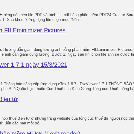
Hướng dẫn nén file PDF và tách file pdf bằng phần mềm PDF24 Creator Sau 
 1: Sau khi mở ứng dụng lên chọn mục “Nén...
FILEminimizer Pictures
Hướng dẫn giảm dung lượng ảnh bằng phần mềm FILEminimizer Pictures. B
e ảnh cần giảm dung lượng. Bước 2: Ngay sau khi chọn file ảnh sẽ được hiển 
wer 1.7.1 ngày 15/3/2021
Thông báo nâng cấp ứng dụng eTax 1.8.7, iTaxViewer 1.7.1 THÔNG BÁO V/
 phố Phú Quốc trực thuộc Cục Thuế tỉnh Kiên Giang Tổng cục Thuế thông bá
điện tử
 nộp thuế điện tử ở nhưng trang website của tổng cục thuế thì người nộp thu
gửi đến các bạn một số...
phần mềm HTKK (Foxit reader)