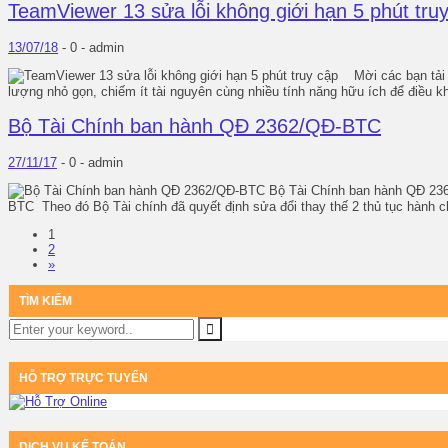
TeamViewer 13 sửa lỗi không giới hạn 5 phút tru
13/07/18
-
0 -
admin
Mời các bạn tải v
lượng nhỏ gọn, chiếm ít tài nguyên cùng nhiều tính năng hữu ích để điều kh
Bộ Tài Chính ban hành QĐ 2362/QĐ-BTC
27/11/17
-
0 -
admin
Bộ Tài Chính ban hành QĐ 236
BTC Theo đó Bộ Tài chính đã quyết định sửa đổi thay thế 2 thủ tục hành ch
1
2
»
TÌM KIẾM
HỖ TRỢ TRỰC TUYẾN
DỊCH VỤ KẾ TOÁN