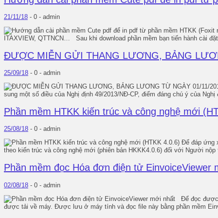
21/11/18
-
0 -
admin
ITAXVIEW, QTTNCN… Sau khi download phần mềm bạn tiến hành cài đặt, cuối
ĐƯỢC MIỄN GỬI THANG LƯƠNG, BẢNG LƯƠN
25/09/18
-
0 -
admin
sung một số điều của Nghị định 49/2013/NĐ-CP, điểm đáng chú ý của Nghị đ
Phần mềm HTKK kiến trúc và công nghệ mới (HT
25/08/18
-
0 -
admin
Để đáp ứng xu
theo kiến trúc và công nghệ mới (phiên bản HKKK4.0.6) đối với Người nộp t
Phần mềm đọc Hóa đơn điện tử EinvoiceViewer 
02/08/18
-
0 -
admin
Để đọc được fi
được tải về máy. Được lưu ở máy tính và đọc file này bằng phần mềm Einvoi