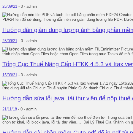
25/09/21
-
0 -
admin
PDF24 lên để sử dụng. Hướng dẫn nén và giảm dung lượng file PDF: Bước
Hướng dẫn giảm dung lượng ảnh bằng phần mềm 
25/09/21
-
0 -
admin
trình nhấp chọn Open Files hoặc chọn Open Files trong mục Tasks để mở fil
Tổng Cục Thuế Nâng Cấp HTKK 4.5.3 và Itax vie
15/03/21
-
0 -
admin
ứng dụng đổi tên Chi cục Thuế huyện Phúc Quốc thành Chi cục Thuế thành
Hướng dẫn sửa lỗi java, tải thư viện để nộp thuế 
21/11/18
-
0 -
admin
Trong quá trình
chọn tờ khai, lỗi block java, lỗi tải thư viện…. Đại Lý Thuế Gia Khánh xin 
Hướng dẫn cài phần mềm Cute pdf để in pdf từ 