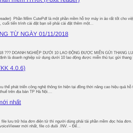
Phần Mềm CutePdf là một phần mềm hỗ trợ máy in ảo rất tốt cho việc
 tiến trình cài đặt bạn sẽ phải cài đặt thêm một...
G TỪ NGÀY 01/11/2018
??? DOANH NGHIỆP DƯỚI 10 LAO ĐỘNG ĐƯỢC MIỄN GỬI THANG LƯƠNG
ịnh là doanh nghiệp sử dụng dưới 10 lao động được miễn thủ tục gửi thang 
KK 4.0.6)
 thế phát triển công nghệ thông tin hiện tại đồng thời nâng cao hiệu quả h
huế trên địa bàn TP Hà Nội....
mới nhất
le lưu trữ hóa đơn điện tử thì người dùng phải tải phần mềm đọc hóa đơn. E
ceViewer mới nhất, file có đuôi .INV. – Để...