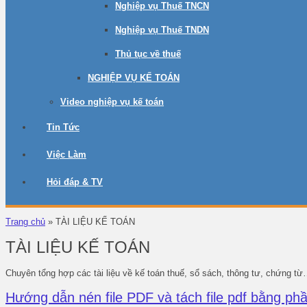
Nghiệp vụ Thuế TNCN
Nghiệp vụ Thuế TNDN
Thủ tục về thuế
NGHIỆP VỤ KẾ TOÁN
Video nghiệp vụ kế toán
Tin Tức
Việc Làm
Hỏi đáp & TV
Trang chủ
»
TÀI LIỆU KẾ TOÁN
TÀI LIỆU KẾ TOÁN
Chuyên tổng hợp các tài liệu về kế toán thuế, sổ sách, thông tư, chứng t
Hướng dẫn nén file PDF và tách file pdf bằng 