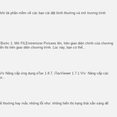
khi tải phần mềm về các bạn cài đặt bình thường và mở trương trình
ước 1: Mở FILEminimizer Pictures lên, trên giao diện chính của chương
thị trên giao diện chương trình. Lúc này, bạn có thể...
v Nâng cấp ứng dụng eTax 1.8.7, iTaxViewer 1.7.1 V/v: Nâng cấp các
o...
ế thường hay mắc những lỗi như: không hiển thị trạng thái sẵn sàng để