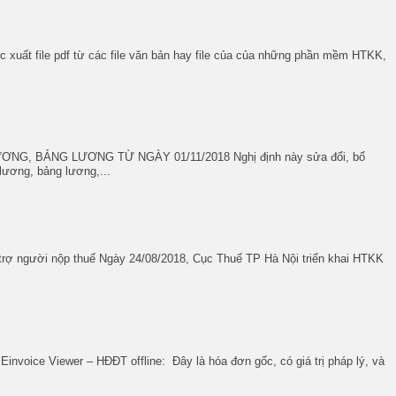
 xuất file pdf từ các file văn bản hay file của của những phần mềm HTKK,
, BẢNG LƯƠNG TỪ NGÀY 01/11/2018 Nghị định này sửa đổi, bổ
lương, bảng lương,...
ỗ trợ người nộp thuế Ngày 24/08/2018, Cục Thuế TP Hà Nội triển khai HTKK
invoice Viewer – HĐĐT offline: Đây là hóa đơn gốc, có giá trị pháp lý, và