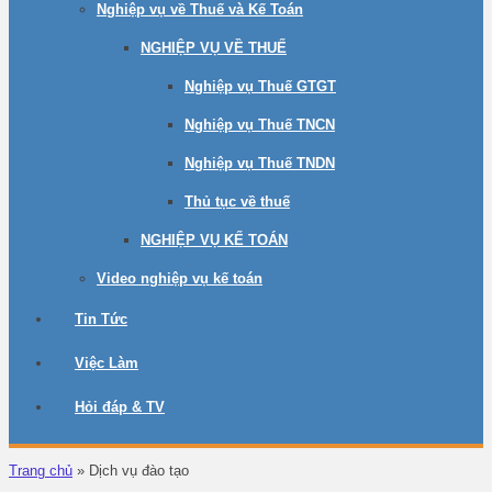
Nghiệp vụ về Thuế và Kế Toán
NGHIỆP VỤ VỀ THUẾ
Nghiệp vụ Thuế GTGT
Nghiệp vụ Thuế TNCN
Nghiệp vụ Thuế TNDN
Thủ tục về thuế
NGHIỆP VỤ KẾ TOÁN
Video nghiệp vụ kế toán
Tin Tức
Việc Làm
Hỏi đáp & TV
Trang chủ
»
Dịch vụ đào tạo