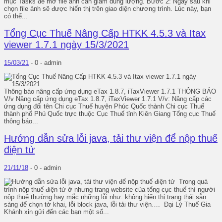
mục Tasks để mở file ảnh cần giảm dung lượng. Bước 2: Ngay sau khi
chọn file ảnh sẽ được hiển thị trên giao diện chương trình. Lúc này, bạn
có thể...
Tổng Cục Thuế Nâng Cấp HTKK 4.5.3 và Itax
viewer 1.7.1 ngày 15/3/2021
15/03/21
-
0 -
admin
Thông báo nâng cấp ứng dụng eTax 1.8.7, iTaxViewer 1.7.1 THÔNG BÁO
V/v Nâng cấp ứng dụng eTax 1.8.7, iTaxViewer 1.7.1 V/v: Nâng cấp các
ứng dụng đổi tên Chi cục Thuế huyện Phúc Quốc thành Chi cục Thuế
thành phố Phú Quốc trực thuộc Cục Thuế tỉnh Kiên Giang Tổng cục Thuế
thông báo...
Hướng dẫn sửa lỗi java, tải thư viện để nộp thuế
điện tử
21/11/18
-
0 -
admin
Trong quá
trình nộp thuế điện tử ở nhưng trang website của tổng cục thuế thì người
nộp thuế thường hay mắc những lỗi như: không hiển thị trạng thái sẵn
sàng để chọn tờ khai, lỗi block java, lỗi tải thư viện…. Đại Lý Thuế Gia
Khánh xin gửi đến các bạn một số...