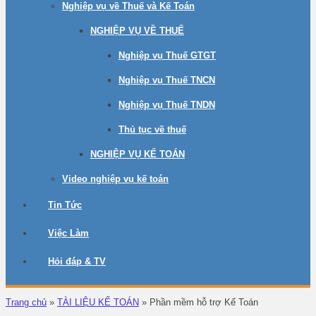
Nghiệp vụ về Thuế và Kế Toán
NGHIỆP VỤ VỀ THUẾ
Nghiệp vụ Thuế GTGT
Nghiệp vụ Thuế TNCN
Nghiệp vụ Thuế TNDN
Thủ tục về thuế
NGHIỆP VỤ KẾ TOÁN
Video nghiệp vụ kế toán
Tin Tức
Việc Làm
Hỏi đáp & TV
Trang chủ
»
TÀI LIỆU KẾ TOÁN
»
Phần mềm hỗ trợ Kế Toán