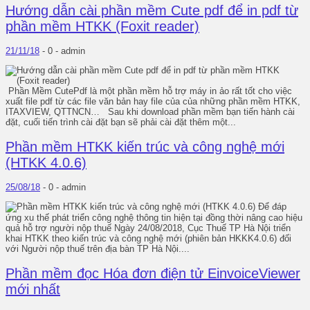
Hướng dẫn cài phần mềm Cute pdf để in pdf từ
phần mềm HTKK (Foxit reader)
21/11/18
-
0 -
admin
Phần Mềm CutePdf là một phần mềm hỗ trợ máy in ảo rất tốt cho việc
xuất file pdf từ các file văn bản hay file của của những phần mềm HTKK,
ITAXVIEW, QTTNCN… Sau khi download phần mềm bạn tiến hành cài
đặt, cuối tiến trình cài đặt bạn sẽ phải cài đặt thêm một...
Phần mềm HTKK kiến trúc và công nghệ mới
(HTKK 4.0.6)
25/08/18
-
0 -
admin
Để đáp
ứng xu thế phát triển công nghệ thông tin hiện tại đồng thời nâng cao hiệu
quả hỗ trợ người nộp thuế Ngày 24/08/2018, Cục Thuế TP Hà Nội triển
khai HTKK theo kiến trúc và công nghệ mới (phiên bản HKKK4.0.6) đối
với Người nộp thuế trên địa bàn TP Hà Nội....
Phần mềm đọc Hóa đơn điện tử EinvoiceViewer
mới nhất