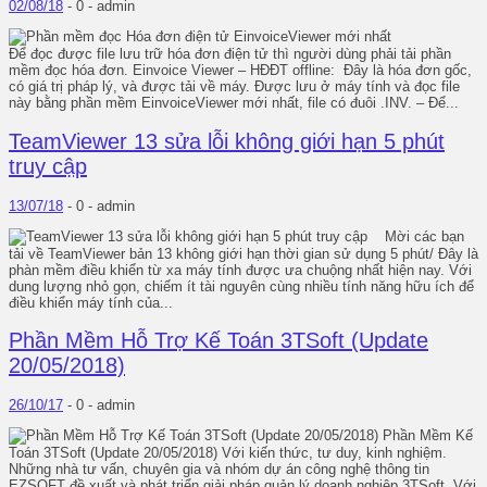
02/08/18
-
0 -
admin
Để đọc được file lưu trữ hóa đơn điện tử thì người dùng phải tải phần
mềm đọc hóa đơn. Einvoice Viewer – HĐĐT offline: Đây là hóa đơn gốc,
có giá trị pháp lý, và được tải về máy. Được lưu ở máy tính và đọc file
này bằng phần mềm EinvoiceViewer mới nhất, file có đuôi .INV. – Để...
TeamViewer 13 sửa lỗi không giới hạn 5 phút
truy cập
13/07/18
-
0 -
admin
Mời các bạn
tải về TeamViewer bản 13 không giới hạn thời gian sử dụng 5 phút/ Đây là
phàn mềm điều khiển từ xa máy tính được ưa chuộng nhất hiện nay. Với
dung lượng nhỏ gọn, chiếm ít tài nguyên cùng nhiều tính năng hữu ích để
điều khiển máy tính của...
Phần Mềm Hỗ Trợ Kế Toán 3TSoft (Update
20/05/2018)
26/10/17
-
0 -
admin
Phần Mềm Kế
Toán 3TSoft (Update 20/05/2018) Với kiến thức, tư duy, kinh nghiệm.
Những nhà tư vấn, chuyên gia và nhóm dự án công nghệ thông tin
EZSOFT đề xuất và phát triển giải pháp quản lý doanh nghiệp 3TSoft. Với