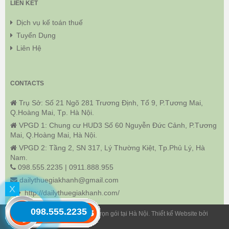
LIÊN KẾT
Dịch vụ kế toán thuế
Tuyển Dụng
Liên Hệ
CONTACTS
Trụ Sở: Số 21 Ngõ 281 Trương Định, Tổ 9, P.Tương Mai,
Q.Hoàng Mai, Tp. Hà Nội.
VPGD 1: Chung cư HUD3 Số 60 Nguyễn Đức Cảnh, P.Tương
Mai, Q.Hoàng Mai, Hà Nội.
VPGD 2: Tầng 2, SN 317, Lý Thường Kiệt, Tp.Phủ Lý, Hà
Nam.
098.555.2235 | 0911.888.955
dailythuegiakhanh@gmail.com
X
http://dailythuegiakhanh.com/
098.555.2235
© 2022 Dịch Vụ Kế Toán Thuế Trọn gói tại Hà Nội. Thiết kế Website bởi
giakhanh.