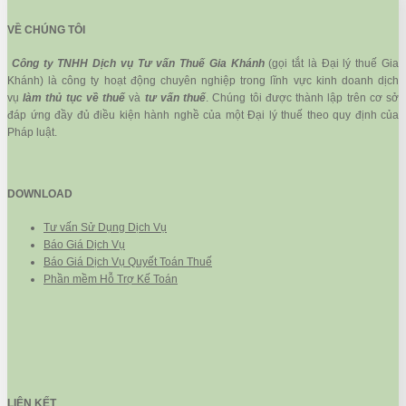
VỀ CHÚNG TÔI
Công ty TNHH Dịch vụ Tư vấn Thuế Gia Khánh
(gọi tắt là Đại lý thuế Gia
Khánh) là công ty hoạt động chuyên nghiệp trong lĩnh vực kinh doanh dịch
vụ
làm thủ tục về thuế
và
tư vấn thuế
. Chúng tôi được thành lập trên cơ sở
đáp ứng đầy đủ điều kiện hành nghề của một Đại lý thuế theo quy định của
Pháp luật.
DOWNLOAD
Tư vấn Sử Dụng Dịch Vụ
Báo Giá Dịch Vụ
Báo Giá Dịch Vụ Quyết Toán Thuế
Phần mềm Hỗ Trợ Kế Toán
LIÊN KẾT