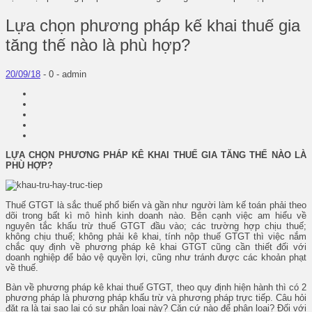
Lựa chọn phương pháp kế khai thuế gia
tăng thế nào là phù hợp?
20/09/18
-
0 -
admin
LỰA CHỌN PHƯƠNG PHÁP KÊ KHAI THUẾ GIA TĂNG THẾ NÀO LÀ
PHÙ HỢP?
Thuế GTGT là sắc thuế phổ biến và gần như người làm kế toán phải theo
dõi trong bất kì mô hình kinh doanh nào. Bên cạnh việc am hiểu về
nguyên tắc khấu trừ thuế GTGT đầu vào; các trường hợp chịu thuế;
không chịu thuế; không phải kê khai, tính nộp thuế GTGT thì việc nắm
chắc quy định về phương pháp kê khai GTGT cũng cần thiết đối với
doanh nghiệp để bảo vệ quyền lợi, cũng như tránh được các khoản phạt
về thuế.
Bàn về phương pháp kê khai thuế GTGT, theo quy định hiện hành thì có 2
phương pháp là phương pháp khấu trừ và phương pháp trực tiếp. Câu hỏi
đặt ra là tại sao lại có sự phân loại này? Căn cứ nào để phân loại? Đối với