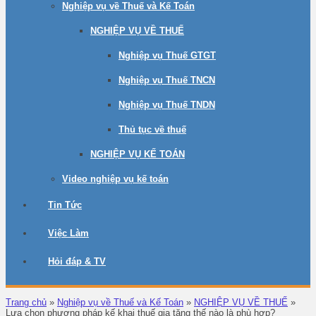
Nghiệp vụ về Thuế và Kế Toán
NGHIỆP VỤ VỀ THUẾ
Nghiệp vụ Thuế GTGT
Nghiệp vụ Thuế TNCN
Nghiệp vụ Thuế TNDN
Thủ tục về thuế
NGHIỆP VỤ KẾ TOÁN
Video nghiệp vụ kế toán
Tin Tức
Việc Làm
Hỏi đáp & TV
Trang chủ
»
Nghiệp vụ về Thuế và Kế Toán
»
NGHIỆP VỤ VỀ THUẾ
»
Lựa chọn phương pháp kế khai thuế gia tăng thế nào là phù hợp?