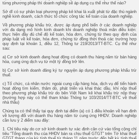
từng phương pháp thì doanh nghiệp sẽ áp dụng cụ thể như thế nào?
Sở dĩ có sự phân loại phương pháp kê khai là xuất phát từ đặc thù ngành
nghề kinh doanh, cách thức tổ chức công tác kế toán của doanh nghiệp.
Về phương pháp khấu trừ, được áp dụng phổ biến ở các doanh nghiệp
với đa dạng mô hình kinh doanh khi doanh nghiệp thoả mãn điều kiện:
thực hiện đầy đủ chế độ kế toán, hóa đơn, chứng từ theo quy định của
pháp luật về kế toán, hóa đơn, chứng từ đồng thời thoả các trường hợp
quy định tại khoản 1, điều 12, Thông tư 219/2013/TT-BTC. Cụ thể như
sau:
a) Cơ sở kinh doanh đang hoạt động có doanh thu hàng năm từ bán hàng
hóa, cung ứng dịch vụ từ một tỷ đồng trở lên.
b) Cơ sở kinh doanh đăng ký tự nguyện áp dụng phương pháp khấu trừ
thuế.
c) Tổ chức, cá nhân nước ngoài cung cấp hàng hóa, dịch vụ để tiến hành
hoạt động tìm kiếm, thăm dò, phát triển và khai thác dầu, khí nộp thuế
theo phương pháp khấu trừ do bên Việt Nam kê khai khấu trừ nộp thay
(trường hợp này có thể tham khảo Thông tư 103/2014/TT-BTC về thuế
nhà thầu)
Chúng ta có thể thấy tại quy định tại điểm (a) có 1 điều khoản về hạn định
về lượng đối với doanh thu hàng năm từ cung ứng HHDV. Doanh nghiệp
cần lưu ý 2 điểm sau đây:
1. Chỉ tiêu này do cơ sở kinh doanh tự xác định căn cứ vào tổng cộng chỉ
tiêu “Tổng doanh thu của HHDV bán ra chịu thuế GTGT” trên Tờ khai thuế
GTGT tháng của kỳ tính thuế từ tháng 11 năm trước đến hết kỳ tính thuế