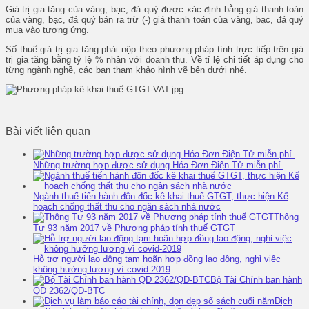
Giá trị gia tăng của vàng, bạc, đá quý được xác định bằng giá thanh toán
của vàng, bạc, đá quý bán ra trừ (-) giá thanh toán của vàng, bạc, đá quý
mua vào tương ứng.
Số thuế giá trị gia tăng phải nộp theo phương pháp tính trực tiếp trên giá
trị gia tăng bằng tỷ lệ % nhân với doanh thu. Về tỉ lệ chi tiết áp dụng cho
từng ngành nghề, các bạn tham khảo hình vẽ bên dưới nhé.
Bài viết liên quan
Những trường hợp được sử dụng Hóa Đơn Điện Tử miễn phí.
Ngành thuế tiến hành đôn đốc kê khai thuế GTGT, thực hiện Kế
hoạch chống thất thu cho ngân sách nhà nước
Thông
Tư 93 năm 2017 về Phương pháp tính thuế GTGT
Hỗ trợ người lao động tạm hoãn hợp đồng lao động, nghỉ việc
không hưởng lương vì covid-2019
Bộ Tài Chính ban hành
QĐ 2362/QĐ-BTC
Dịch