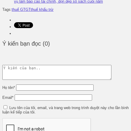
vụ làm báo cáo tài chính, dọn dẹp sổ sách cuối năm
Tags:
thuế GTGT
thuế khấu trừ
Ý kiến bạn đọc (0)
Họ tên
*
Email
*
Lưu tên của tôi, email, và trang web trong trình duyệt này cho lần bình
luận kế tiếp của tôi.