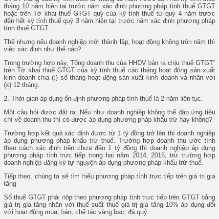
tháng 10 năm hiện tại trước năm xác định phương pháp tính thuế GTGT
hoặc trên Tờ khai thuế GTGT quý của kỳ tính thuế từ quý 4 năm trước
đến hết kỳ tính thuế quý 3 năm hiện tại trước năm xác định phương pháp
tính thuế GTGT.
Thế nhưng nếu doanh nghiệp mới thành lập, hoạt động không tròn năm thì
việc xác định như thế nào?
Trong trường hợp này, Tổng doanh thu của HHDV bán ra chịu thuế GTGT”
trên Tờ khai thuế GTGT của kỳ tính thuế các tháng hoạt động sản xuất
kinh doanh chia
(:
) số tháng hoạt động sản xuất kinh doanh và nhân với
(x) 12 tháng.
2. Thời gian áp dụng ổn định phương pháp tính thuế là 2 năm liên tục.
Một câu hỏi được đặt ra: Nếu như doanh nghiệp không thể đáp ứng tiêu
chí về doanh thu thì có được áp dụng phương pháp khấu trừ hay không?
Trường hợp kết quả xác định được từ 1 tỷ đồng trở lên thì doanh nghiệp
áp dụng phương pháp khấu trừ thuế. Trường hợp doanh thu ước tính
theo cách xác định trên chưa đến 1 tỷ đồng thì doanh nghiệp áp dụng
phương pháp tính trực tiếp trong hai năm 2014, 2015, trừ trường hợp
doanh nghiệp đăng ký tự nguyện áp dụng phương pháp khấu trừ thuế.
Tiếp theo, chúng ta sẽ tìm hiểu phương pháp tính trực tiếp trên giá trị gia
tăng
Số thuế GTGT phải nộp theo phương pháp tính trực tiếp trên GTGT bằng
giá trị gia tăng nhân với thuế suất thuế giá trị gia tăng 10% áp dụng đối
với hoạt động mua, bán, chế tác vàng bạc, đá quý.