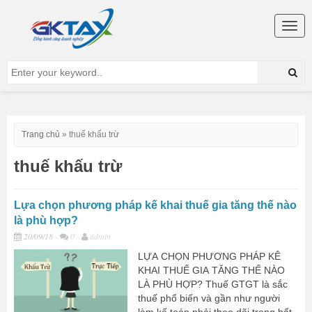
Togg
navig
Trang chủ
»
thuế khấu trừ
thuế khấu trừ
Lựa chọn phương pháp kế khai thuế gia tăng thế nào
là phù hợp?
20/09/18
-
0 -
admin
LỰA CHỌN PHƯƠNG PHÁP KÊ
KHAI THUẾ GIA TĂNG THẾ NÀO
LÀ PHÙ HỢP? Thuế GTGT là sắc
thuế phổ biến và gần như người