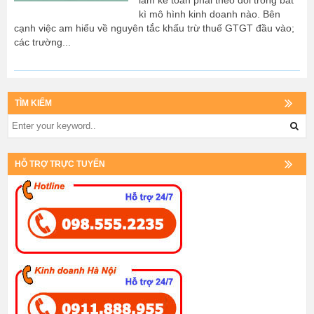
làm kế toán phải theo dõi trong bất
kì mô hình kinh doanh nào. Bên
cạnh việc am hiểu về nguyên tắc khấu trừ thuế GTGT đầu vào;
các trường...
TÌM KIẾM
HỖ TRỢ TRỰC TUYẾN