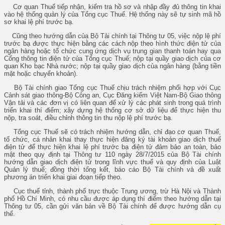
Cơ quan Thuế tiếp nhận, kiểm tra hồ sơ và nhập đầy đủ thông tin khai
vào hệ thống quản lý của Tổng cục Thuế. Hệ thống này sẽ tự sinh mã hồ
sơ khai lệ phí trước bạ.
Cũng theo hướng dẫn của Bộ Tài chính tại Thông tư 05, việc nộp lệ phí
trước bạ được thực hiện bằng các cách nộp theo hình thức điện tử của
ngân hàng hoặc tổ chức cung ứng dịch vụ trung gian thanh toán hay qua
Cổng thông tin điện tử của Tổng cục Thuế; nộp tại quầy giao dịch của cơ
quan Kho bạc Nhà nước; nộp tại quầy giao dịch của ngân hàng (bằng tiền
mặt hoặc chuyển khoản).
Bộ Tài chính giao Tổng cục Thuế chịu trách nhiệm phối hợp với Cục
Cảnh sát giao thông-Bộ Công an, Cục Đăng kiểm Việt Nam-Bộ Giao thông
Vận tải và các đơn vị có liên quan để xử lý các phát sinh trong quá trình
triển khai thí điểm; xây dựng hệ thống cơ sở dữ liệu để thực hiện thu
nộp, tra soát, điều chỉnh thông tin thu nộp lệ phí trước bạ.
Tổng cục Thuế sẽ có trách nhiệm hướng dẫn, chỉ đạo cơ quan Thuế,
tổ chức, cá nhân khai thay thực hiện đăng ký tài khoản giao dịch thuế
điện tử để thực hiện khai lệ phí trước bạ điện tử đảm bảo an toàn, bảo
mật theo quy định tại Thông tư 110 ngày 28/7/2015 của Bộ Tài chính
hướng dẫn giao dịch điện tử trong lĩnh vực thuế và quy định của Luật
Quản lý thuế; đồng thời tổng kết, báo cáo Bộ Tài chính và đề xuất
phương án triển khai giai đoạn tiếp theo.
Cục thuế tỉnh, thành phố trực thuộc Trung ương, trừ Hà Nội và Thành
phố Hồ Chí Minh, có nhu cầu được áp dụng thí điểm theo hướng dẫn tại
Thông tư 05, cần gửi văn bản về Bộ Tài chính để được hướng dẫn cụ
thể.