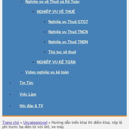
Nghiệp vụ về Thuế và Kế Toán
NGHIỆP VỤ VỀ THUẾ
Nghiệp vụ Thuế GTGT
Nghiệp vụ Thuế TNCN
Nghiệp vụ Thuế TNDN
Thủ tục về thuế
NGHIỆP VỤ KẾ TOÁN
Video nghiệp vụ kế toán
Tin Tức
Việc Làm
Hỏi đáp & TV
Trang chủ
»
Uncategorized
»
Hướng dẫn triển khai thí điểm khai, nộp lệ
phí trước bạ điện tử với ôtô, xe máy