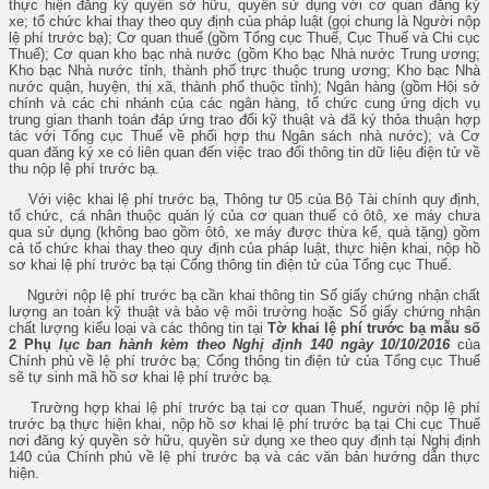
thực hiện đăng ký quyền sở hữu, quyền sử dụng với cơ quan đăng ký
xe; tổ chức khai thay theo quy định của pháp luật (gọi chung là Người nộp
lệ phí trước bạ); Cơ quan thuế (gồm Tổng cục Thuế, Cục Thuế và Chi cục
Thuế); Cơ quan kho bạc nhà nước (gồm Kho bạc Nhà nước Trung ương;
Kho bạc Nhà nước tỉnh, thành phố trực thuộc trung ương; Kho bạc Nhà
nước quận, huyện, thị xã, thành phố thuộc tỉnh); Ngân hàng (gồm Hội sở
chính và các chi nhánh của các ngân hàng, tổ chức cung ứng dịch vụ
trung gian thanh toán đáp ứng trao đổi kỹ thuật và đã ký thỏa thuận hợp
tác với Tổng cục Thuế về phối hợp thu Ngân sách nhà nước); và Cơ
quan đăng ký xe có liên quan đến việc trao đổi thông tin dữ liệu điện tử về
thu nộp lệ phí trước bạ.
Với việc khai lệ phí trước bạ, Thông tư 05 của Bộ Tài chính quy định,
tổ chức, cá nhân thuộc quản lý của cơ quan thuế có ôtô, xe máy chưa
qua sử dụng (không bao gồm ôtô, xe máy được thừa kế, quà tặng) gồm
cả tổ chức khai thay theo quy định của pháp luật, thực hiện khai, nộp hồ
sơ khai lệ phí trước bạ tại Cổng thông tin điện tử của Tổng cục Thuế.
Người nộp lệ phí trước bạ cần khai thông tin Số giấy chứng nhận chất
lượng an toàn kỹ thuật và bảo vệ môi trường hoặc Số giấy chứng nhận
chất lượng kiểu loại và các thông tin tại
Tờ khai lệ phí trước bạ mẫu số
2 Phụ
lục ban hành kèm theo Nghị định 140 ngày 10/10/2016
của
Chính phủ về lệ phí trước bạ; Cổng thông tin điện tử của Tổng cục Thuế
sẽ tự sinh mã hồ sơ khai lệ phí trước bạ.
Trường hợp khai lệ phí trước bạ tại cơ quan Thuế, người nộp lệ phí
trước bạ thực hiện khai, nộp hồ sơ khai lệ phí trước bạ tại Chi cục Thuế
nơi đăng ký quyền sở hữu, quyền sử dụng xe theo quy định tại Nghị định
140 của Chính phủ về lệ phí trước bạ và các văn bản hướng dẫn thực
hiện.