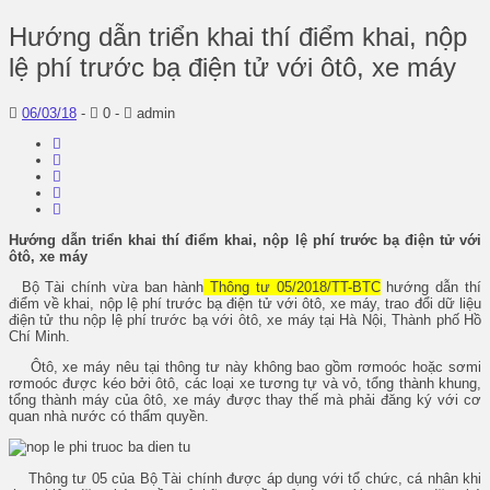
Hướng dẫn triển khai thí điểm khai, nộp
lệ phí trước bạ điện tử với ôtô, xe máy
06/03/18
-
0 -
admin
Hướng dẫn triển khai thí điểm khai, nộp lệ phí trước bạ điện tử với
ôtô, xe máy
Bộ Tài chính vừa ban hành
Thông tư 05/2018/TT-BTC
hướng dẫn thí
điểm về khai, nộp lệ phí trước bạ điện tử với ôtô, xe máy, trao đổi dữ liệu
điện tử thu nộp lệ phí trước bạ với ôtô, xe máy tại Hà Nội, Thành phố Hồ
Chí Minh.
Ôtô, xe máy nêu tại thông tư này không bao gồm rơmoóc hoặc sơmi
rơmoóc được kéo bởi ôtô, các loại xe tương tự và vỏ, tổng thành khung,
tổng thành máy của ôtô, xe máy được thay thế mà phải đăng ký với cơ
quan nhà nước có thẩm quyền.
Thông tư 05 của Bộ Tài chính được áp dụng với tổ chức, cá nhân khi