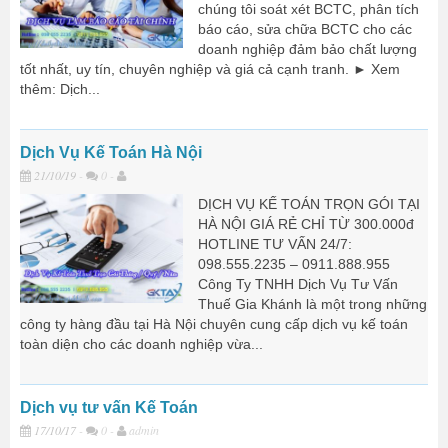
chúng tôi soát xét BCTC, phân tích
báo cáo, sửa chữa BCTC cho các
doanh nghiệp đảm bảo chất lượng
tốt nhất, uy tín, chuyên nghiệp và giá cả cạnh tranh. ► Xem
thêm: Dịch...
Dịch Vụ Kế Toán Hà Nội
21/10/19
-
0 -
DỊCH VỤ KẾ TOÁN TRỌN GÓI TẠI
HÀ NỘI GIÁ RẺ CHỈ TỪ 300.000đ
HOTLINE TƯ VẤN 24/7:
098.555.2235 – 0911.888.955
Công Ty TNHH Dịch Vụ Tư Vấn
Thuế Gia Khánh là một trong những
công ty hàng đầu tại Hà Nội chuyên cung cấp dịch vụ kế toán
toàn diện cho các doanh nghiệp vừa...
Dịch vụ tư vấn Kế Toán
17/10/17
-
0 -
admin