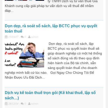
ty TNHH Dịch vụ tư vấn thuế Gia
Khánh cung cấp giải pháp tư vấn dịch vụ về thuế để nhằm
đáp...
Dọn dẹp, rà soát sổ sách, lập BCTC phục vụ quyết
toán thuế
15/10/17
-
0 -
admin
Dọn dẹp, rà soát sổ sách, lập
BCTC phục vụ quyết toán thuế sẽ
giúp doanh nghiệp có một hệ thống
sổ sách đúng và đủ theo quy định
hiện hành của Bộ tài chính, sẵn
sàng quyết toán thuế cho doanh
nghiệp mình bất cứ lúc nào. Gọi Ngay Cho Chúng Tôi Để
Nhận Được Ưu Đãi Dịch...
Dịch vụ kế toán thuế trọn gói (Kê khai thuế, lập sổ
sách…)
28/12/14
-
0 -
admin