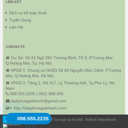
LIÊN KẾT
Dịch vụ kế toán thuế
Tuyển Dụng
Liên Hệ
CONTACTS
Trụ Sở: Số 21 Ngõ 281 Trương Định, Tổ 9, P.Tương Mai,
Q.Hoàng Mai, Tp. Hà Nội.
VPGD 1: Chung cư HUD3 Số 60 Nguyễn Đức Cảnh, P.Tương
Mai, Q.Hoàng Mai, Hà Nội.
VPGD 2: Tầng 2, SN 317, Lý Thường Kiệt, Tp.Phủ Lý, Hà
Nam.
098.555.2235 | 0911.888.955
dailythuegiakhanh@gmail.com
http://dailythuegiakhanh.com/
098.555.2235
X
© 2019 Dịch Vụ Kế Toán Thuế Trọn gói tại Hà Nội. Thiết kế Website bởi
giakhanh.