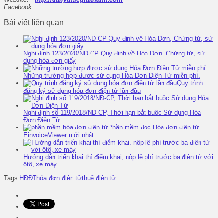
Facebook:
Bài viết liên quan
Nghị định 123/2020/NĐ-CP Quy định về Hóa Đơn, Chứng từ, sử
dụng hóa đơn giấy
Những trường hợp được sử dụng Hóa Đơn Điện Tử miễn phí.
Quy trình
đăng ký sử dụng hóa đơn điện tử lần đầu
Nghị định số 119/2018/NĐ-CP, Thời hạn bắt buộc Sử dụng Hóa
Đơn Điện Tử
Phần mềm đọc Hóa đơn điện tử
EinvoiceViewer mới nhất
Hướng dẫn triển khai thí điểm khai, nộp lệ phí trước bạ điện tử với
ôtô, xe máy
Tags:
HĐĐT
hóa đơn điện tử
thuế điện tử