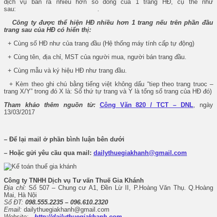
dịch vụ bán ra nhiều hơn số dòng của 1 trang HĐ, cụ thể như
sau: .
Công ty được thể hiện HĐ nhiều hơn 1 trang nếu trên phần đầu
trang sau của HĐ có hiển thị:
+ Cùng số HĐ như của trang đầu (Hệ thống máy tính cấp tự động)
+ Cùng tên, địa chỉ, MST của người mua, người bán trang đầu.
+ Cùng mẫu và ký hiệu HĐ như trang đầu.
+ Kèm theo ghi chú bằng tiếng việt không dấu “tiep theo trang truoc –
trang X/Y” trong đó X là: Số thứ tự trang và Y là tổng số trang của HĐ đó)
Tham khảo thêm nguồn từ:
Công Văn 820 / TCT – DNL
, ngày
13/03/2017
– Để lại mail ở phần bình luận bên dưới
– Hoặc gửi yêu cầu qua mail:
dailythuegiakhanh@gmail.com
Công ty TNHH Dịch vụ Tư vấn Thuế Gia Khánh
Địa chỉ:
Số 507 – Chung cư A1, Đền Lừ II, P.Hoàng Văn Thụ. Q.Hoàng
Mai, Hà Nội
Số ĐT:
098.555.2235 – 096.610.2320
Email:
dailythuegiakhanh@gmail.com
Website:
http://dailythuegiakhanh.com