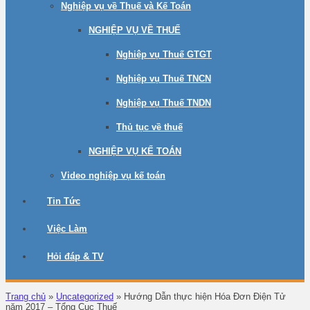
Nghiệp vụ về Thuế và Kế Toán
NGHIỆP VỤ VỀ THUẾ
Nghiệp vụ Thuế GTGT
Nghiệp vụ Thuế TNCN
Nghiệp vụ Thuế TNDN
Thủ tục về thuế
NGHIỆP VỤ KẾ TOÁN
Video nghiệp vụ kế toán
Tin Tức
Việc Làm
Hỏi đáp & TV
Trang chủ
»
Uncategorized
»
Hướng Dẫn thực hiện Hóa Đơn Điện Tử
năm 2017 – Tổng Cục Thuế