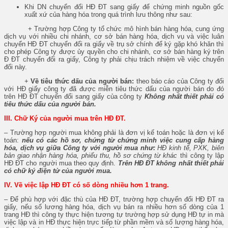
Khi DN chuyển đổi HĐ ĐT sang giấy để chứng minh nguồn gốc
xuất xứ của hàng hóa trong quá trình lưu thông như sau:
+ Trường hợp Công ty tổ chức mô hình bán hàng hóa, cung ứng
dịch vụ với nhiều chi nhánh, cơ sở bán hàng hóa, dịch vụ và việc luân
chuyển HĐ ĐT chuyển đổi ra giấy về trụ sở chính để ký gặp khó khăn thì
cho phép Công ty được ủy quyền cho chi nhánh, cơ sở bán hàng ký trên
Đ ĐT chuyển đổi ra giấy, Công ty phải chịu trách nhiệm về việc chuyển
đổi này.
+
Về tiêu thức dấu của người bán:
theo báo cáo của Công ty đối
với HĐ giấy công ty đã được miễn tiêu thức dấu của người bán do đó
trên HĐ ĐT chuyển đổi sang giấy của công ty
Không nhất thiết phải có
tiêu thức dấu của người bán.
III. Chữ Ký của người mua trên HĐ ĐT.
– Trường hợp người mua không phải là đơn vị kế toán hoặc là đơn vị kế
toán:
nếu có các hồ sơ, chứng từ chứng minh việc cung cấp hàng
hóa, dịch vụ giữa Công ty với người mua như:
HĐ kinh tế, PXK, biên
bản giao nhận hàng hóa, phiếu thu, hồ sơ chứng từ khác
thì công ty lập
HĐ ĐT cho người mua theo quy định.
Trên HĐ ĐT không nhất thiết phải
có chữ ký điện tử của người mua.
IV. Về việc lập HĐ ĐT có số dòng nhiều hơn 1 trang.
– Để phù hợp với đặc thù của HĐ ĐT, trường hợp chuyển đổi HĐ ĐT ra
giấy, nếu số lương hàng hóa, dịch vụ bán ra nhiều hơn số dòng của 1
trang HĐ thì công ty thực hiện tương tự trường hợp sử dụng HĐ tự in mà
việc lập và in HĐ thực hiện trực tiếp từ phần mềm và số lượng hàng hóa,