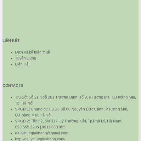
LIÊN KẾT
Dịch vụ kế toán thuế
Tuyển Dụng
Liên Hệ
CONTACTS
Trụ Sở: Số 21 Ngõ 281 Trương Định, Tổ 9, P.Tương Mai, Q.Hoàng Mai,
Tp. Hà Nội.
VPGD 1: Chung cư HUD3 Số 60 Nguyễn Đức Cảnh, P.Tương Mai,
Q.Hoàng Mai, Hà Nội.
VPGD 2: Tầng 2, SN 317, Lý Thường Kiệt, Tp.Phủ Lý, Hà Nam.
098.555.2235 | 0911.888.955
dailythuegiakhanh@gmail.com
http://dailythuegiakhanh.com/