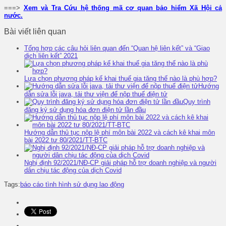
===>
Xem và Tra Cứu hệ thống mã cơ quan bảo hiểm Xã Hội cả
nước.
Bài viết liên quan
Tổng hợp các câu hỏi liên quan đến “Quan hệ liên kết” và “Giao
dịch liên kết” 2021
Lựa chọn phương pháp kế khai thuế gia tăng thế nào là phù hợp?
Hướng
dẫn sửa lỗi java, tải thư viện để nộp thuế điện tử
Quy trình
đăng ký sử dụng hóa đơn điện tử lần đầu
Hướng dẫn thủ tục nộp lệ phí môn bài 2022 và cách kê khai môn
bài 2022 tư 80/2021/TT-BTC
Nghị định 92/2021/NĐ-CP giải pháp hỗ trợ doanh nghiệp và người
dân chịu tác động của dịch Covid
Tags:
báo cáo tình hình sử dụng lao động