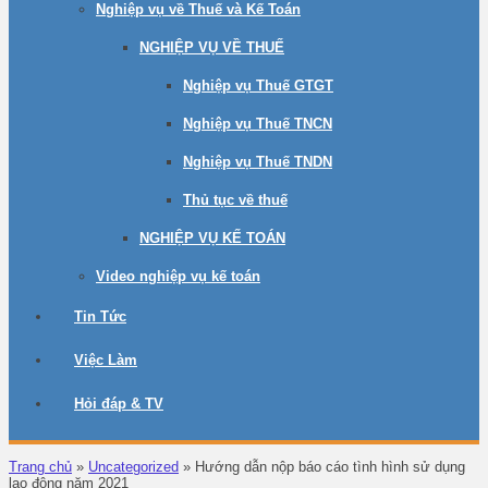
Nghiệp vụ về Thuế và Kế Toán
NGHIỆP VỤ VỀ THUẾ
Nghiệp vụ Thuế GTGT
Nghiệp vụ Thuế TNCN
Nghiệp vụ Thuế TNDN
Thủ tục về thuế
NGHIỆP VỤ KẾ TOÁN
Video nghiệp vụ kế toán
Tin Tức
Việc Làm
Hỏi đáp & TV
Trang chủ
»
Uncategorized
»
Hướng dẫn nộp báo cáo tình hình sử dụng
lao động năm 2021