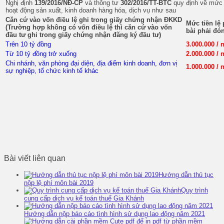
Nghị định
139/2016/NĐ-CP
và thông tư
302/2016/TT-BTC
quy định về mức t
hoạt động sản xuất, kinh doanh hàng hóa, dịch vụ như sau
Căn cứ vào vốn điều lệ ghi trong giấy chứng nhận ĐKKD
Mức tiền lệ
(Trường hợp không có vốn điều lệ thì căn cứ vào vốn
bài phải đó
đầu tư ghi trong giấy chứng nhận đăng ký đầu tư)
Trên 10 tỷ đồng
3.000.000 /
Từ 10 tỷ đồng trở xuống
2.000.000 /
Chi nhánh, văn phòng đại diện, địa điểm kinh doanh, đơn vị
1.000.000 /
sự nghiệp, tổ chức kinh tế khác
Bài viết liên quan
Hướng dẫn thủ tục
nộp lệ phí môn bài 2019
Quy trình
cung cấp dịch vụ kế toán thuế Gia Khánh
Hướng dẫn nộp báo cáo tình hình sử dụng lao động năm 2021