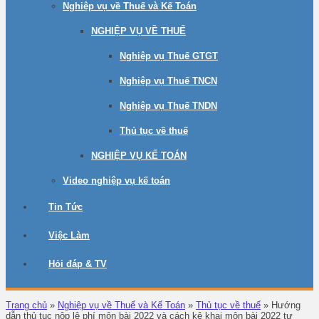
Nghiệp vụ về Thuế và Kế Toán
NGHIỆP VỤ VỀ THUẾ
Nghiệp vụ Thuế GTGT
Nghiệp vụ Thuế TNCN
Nghiệp vụ Thuế TNDN
Thủ tục về thuế
NGHIỆP VỤ KẾ TOÁN
Video nghiệp vụ kế toán
Tin Tức
Việc Làm
Hỏi đáp & TV
Trang chủ
»
Nghiệp vụ về Thuế và Kế Toán
»
Thủ tục về thuế
»
Hướng
dẫn thủ tục nộp lệ phí môn bài 2022 và cách kê khai môn bài 2022 tư