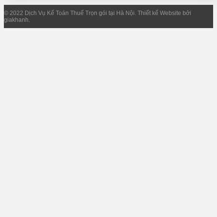
© 2022 Dịch Vụ Kế Toán Thuế Trọn gói tại Hà Nội. Thiết kế Website bởi
giakhanh.