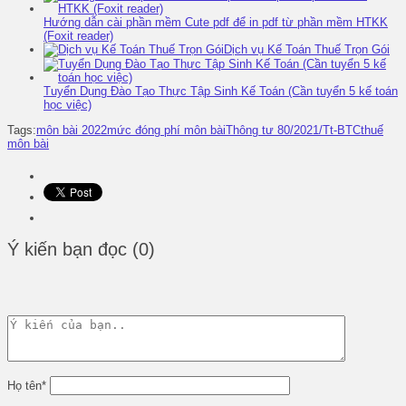
Hướng dẫn cài phần mềm Cute pdf để in pdf từ phần mềm HTKK
(Foxit reader)
Dịch vụ Kế Toán Thuế Trọn Gói
Tuyển Dụng Đào Tạo Thực Tập Sinh Kế Toán (Cần tuyển 5 kế toán
học việc)
Tags:
môn bài 2022
mức đóng phí môn bài
Thông tư 80/2021/Tt-BTC
thuế
môn bài
Ý kiến bạn đọc (0)
Họ tên
*