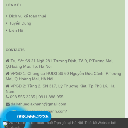
LIÊN KẾT
Dịch vụ kế toán thuế
Tuyển Dụng
Liên Hệ
CONTACTS
Trụ Sở: Số 21 Ngõ 281 Trương Định, Tổ 9, P.Tương Mai,
Q.Hoàng Mai, Tp. Hà Nội.
VPGD 1: Chung cư HUD3 Số 60 Nguyễn Đức Cảnh, P.Tương
Mai, Q.Hoàng Mai, Hà Nội.
VPGD 2: Tầng 2, SN 317, Lý Thường Kiệt, Tp.Phủ Lý, Hà
Nam.
098.555.2235 | 0911.888.955
dailythuegiakhanh@gmail.com
http://dailythuegiakhanh.com/
098.555.2235
X
© 2017 Dịch Vụ Kế Toán Thuế Trọn gói tại Hà Nội. Thiết kế Website bởi
giakhanh.