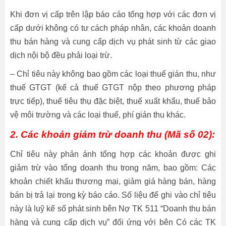
Khi đơn vị cấp trên lập báo cáo tổng hợp với các đơn vị
cấp dưới không có tư cách pháp nhân, các khoản doanh
thu bán hàng và cung cấp dịch vụ phát sinh từ các giao
dịch nội bộ đều phải loại trừ.
– Chỉ tiêu này không bao gồm các loại thuế gián thu, như
thuế GTGT (kể cả thuế GTGT nộp theo phương pháp
trực tiếp), thuế tiêu thụ đặc biệt, thuế xuất khẩu, thuế bảo
vệ môi trường và các loại thuế, phí gián thu khác.
2. Các khoản giảm trừ doanh thu (Mã số 02):
Chỉ tiêu này phản ánh tổng hợp các khoản được ghi
giảm trừ vào tổng doanh thu trong năm, bao gồm: Các
khoản chiết khấu thương mại, giảm giá hàng bán, hàng
bán bị trả lại trong kỳ báo cáo. Số liệu để ghi vào chỉ tiêu
này là luỹ kế số phát sinh bên Nợ TK 511 “Doanh thu bán
hàng và cung cấp dịch vụ” đối ứng với bên Có các TK