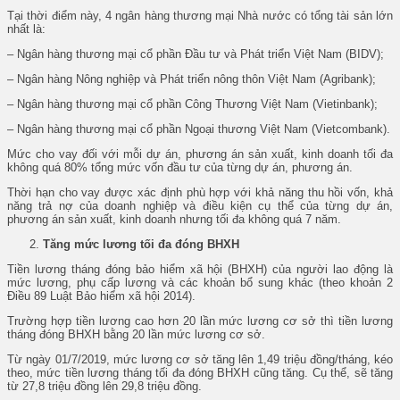
Tại thời điểm này, 4 ngân hàng thương mại Nhà nước có tổng tài sản lớn
nhất là:
– Ngân hàng thương mại cổ phần Đầu tư và Phát triển Việt Nam (BIDV);
– Ngân hàng Nông nghiệp và Phát triển nông thôn Việt Nam (Agribank);
– Ngân hàng thương mại cổ phần Công Thương Việt Nam (Vietinbank);
– Ngân hàng thương mại cổ phần Ngoại thương Việt Nam (Vietcombank).
Mức cho vay đối với mỗi dự án, phương án sản xuất, kinh doanh tối đa
không quá 80% tổng mức vốn đầu tư của từng dự án, phương án.
Thời hạn cho vay được xác định phù hợp với khả năng thu hồi vốn, khả
năng trả nợ của doanh nghiệp và điều kiện cụ thể của từng dự án,
phương án sản xuất, kinh doanh nhưng tối đa không quá 7 năm.
Tăng mức lương tối đa đóng BHXH
Tiền lương tháng đóng bảo hiểm xã hội (BHXH) của người lao động là
mức lương, phụ cấp lương và các khoản bổ sung khác (theo khoản 2
Điều 89 Luật Bảo hiểm xã hội 2014).
Trường hợp tiền lương cao hơn 20 lần mức lương cơ sở thì tiền lương
tháng đóng BHXH bằng 20 lần mức lương cơ sở.
Từ ngày 01/7/2019, mức lương cơ sở tăng lên 1,49 triệu đồng/tháng, kéo
theo, mức tiền lương tháng tối đa đóng BHXH cũng tăng. Cụ thể, sẽ tăng
từ 27,8 triệu đồng lên 29,8 triệu đồng.