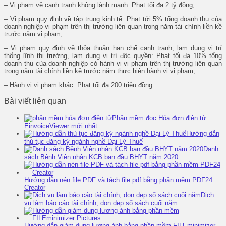
– Vi phạm về cạnh tranh không lành mạnh: Phạt tối đa 2 tỷ đồng;
– Vi phạm quy định về tập trung kinh tế: Phạt tới 5% tổng doanh thu của
doanh nghiệp vi phạm trên thị trường liên quan trong năm tài chính liền kề
trước năm vi phạm;
– Vi phạm quy định về thỏa thuận hạn chế cạnh tranh, lạm dụng vị trí
thống lĩnh thị trường, lạm dụng vị trí độc quyền: Phạt tối đa 10% tổng
doanh thu của doanh nghiệp có hành vi vi phạm trên thị trường liên quan
trong năm tài chính liền kề trước năm thực hiện hành vi vi phạm;
– Hành vi vi phạm khác: Phạt tối đa 200 triệu đồng.
Bài viết liên quan
Phần mềm đọc Hóa đơn điện tử
EinvoiceViewer mới nhất
Hướng dẫn
thủ tục đăng ký ngành nghề Đại Lý Thuế
Danh
sách Bệnh Viện nhận KCB ban đầu BHYT năm 2020
Hướng dẫn nén file PDF và tách file pdf bằng phần mềm PDF24
Creator
Dịch
vụ làm báo cáo tài chính, dọn dẹp sổ sách cuối năm
Hướng dẫn giảm dung lượng ảnh bằng phần mềm FILEminimizer