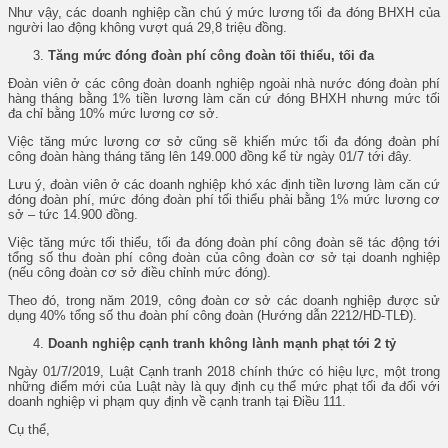
Như vậy, các doanh nghiệp cần chú ý mức lương tối đa đóng BHXH của
người lao động không vượt quá 29,8 triệu đồng.
Tăng mức đóng đoàn phí công đoàn tối thiểu, tối đa
Đoàn viên ở các công đoàn doanh nghiệp ngoài nhà nước đóng đoàn phí
hàng tháng bằng 1% tiền lương làm căn cứ đóng BHXH nhưng mức tối
đa chỉ bằng 10% mức lương cơ sở.
Việc tăng mức lương cơ sở cũng sẽ khiến mức tối đa đóng đoàn phí
công đoàn hàng tháng tăng lên 149.000 đồng kể từ ngày 01/7 tới đây.
Lưu ý, đoàn viên ở các doanh nghiệp khó xác định tiền lương làm căn cứ
đóng đoàn phí, mức đóng đoàn phí tối thiểu phải bằng 1% mức lương cơ
sở – tức 14.900 đồng.
Việc tăng mức tối thiểu, tối đa đóng đoàn phí công đoàn sẽ tác động tới
tổng số thu đoàn phí công đoàn của công đoàn cơ sở tại doanh nghiệp
(nếu công đoàn cơ sở điều chỉnh mức đóng).
Theo đó, trong năm 2019, công đoàn cơ sở các doanh nghiệp được sử
dụng 40% tổng số thu đoàn phí công đoàn (Hướng dẫn 2212/HD-TLĐ).
Doanh nghiệp cạnh tranh không lành mạnh phạt tới 2 tỷ
Ngày 01/7/2019, Luật Cạnh tranh 2018 chính thức có hiệu lực, một trong
những điểm mới của Luật này là quy định cụ thể mức phạt tối đa đối với
doanh nghiệp vi phạm quy định về cạnh tranh tại Điều 111.
Cụ thể,