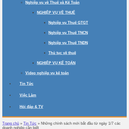
Nghiệp vụ về Thuế và Kế Toán
NGHIỆP VỤ VỀ THUẾ
Nghiệp vụ Thuế GTGT
Nghiệp vụ Thuế TNCN
Nghiệp vụ Thuế TNDN
Thủ tục về thuế
NGHIỆP VỤ KẾ TOÁN
Video nghiệp vụ kế toán
Tin Tức
Việc Làm
Hỏi đáp & TV
Trang chủ
»
Tin Tức
»
Những chính sách mới bắt đầu từ ngày 1/7 các
doạnh nghiệp cần biết