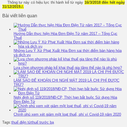
Thông tư này có hiệu lực thi hành kể từ ngày
16/3/2018 đến hết ngày
31/12/2019./.
Bài viết liên quan
Hướng Dẫn thực hiện Hóa Đơn Điện Tử năm 2017 – Tổng Cục
Thuế
Những Lưu Ý Xử Phạt Xuất Hóa Đơn sai thời điểm bàn hàng hóa
và dịch vụ
Lựa chọn phương pháp kế khai thuế gia tăng thế nào là phù hợp?
LÀM SAO ĐỂ KHOẢN CHI NGHỈ MÁT 2019 LÀ CHI PHÍ ĐƯỢC
TRỪ?
Nghị định số 119/2018/NĐ-CP, Thời hạn bắt buộc Sử dụng Hóa
Đơn Điện Tử
Chính phủ xem xét giảm một loạt thuế, phí vì Covid-19 năm 2020
Tags:
thuế điện tử
thuế trước bạ