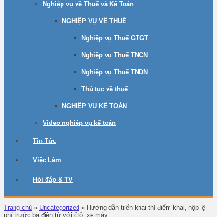
Nghiệp vụ về Thuế và Kế Toán
NGHIỆP VỤ VỀ THUẾ
Nghiệp vụ Thuế GTGT
Nghiệp vụ Thuế TNCN
Nghiệp vụ Thuế TNDN
Thủ tục về thuế
NGHIỆP VỤ KẾ TOÁN
Video nghiệp vụ kế toán
Tin Tức
Việc Làm
Hỏi đáp & TV
Trang chủ
»
Uncategorized
»
Hướng dẫn triển khai thí điểm khai, nộp lệ
phí trước bạ điện tử với ôtô, xe máy