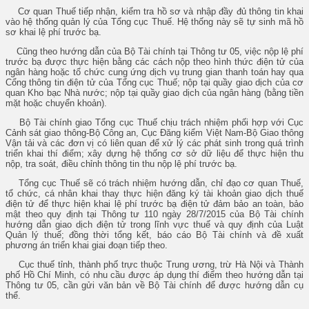
Cơ quan Thuế tiếp nhận, kiểm tra hồ sơ và nhập đầy đủ thông tin khai
vào hệ thống quản lý của Tổng cục Thuế. Hệ thống này sẽ tự sinh mã hồ
sơ khai lệ phí trước bạ.
Cũng theo hướng dẫn của Bộ Tài chính tại Thông tư 05, việc nộp lệ phí
trước bạ được thực hiện bằng các cách nộp theo hình thức điện tử của
ngân hàng hoặc tổ chức cung ứng dịch vụ trung gian thanh toán hay qua
Cổng thông tin điện tử của Tổng cục Thuế; nộp tại quầy giao dịch của cơ
quan Kho bạc Nhà nước; nộp tại quầy giao dịch của ngân hàng (bằng tiền
mặt hoặc chuyển khoản).
Bộ Tài chính giao Tổng cục Thuế chịu trách nhiệm phối hợp với Cục
Cảnh sát giao thông-Bộ Công an, Cục Đăng kiểm Việt Nam-Bộ Giao thông
Vận tải và các đơn vị có liên quan để xử lý các phát sinh trong quá trình
triển khai thí điểm; xây dựng hệ thống cơ sở dữ liệu để thực hiện thu
nộp, tra soát, điều chỉnh thông tin thu nộp lệ phí trước bạ.
Tổng cục Thuế sẽ có trách nhiệm hướng dẫn, chỉ đạo cơ quan Thuế,
tổ chức, cá nhân khai thay thực hiện đăng ký tài khoản giao dịch thuế
điện tử để thực hiện khai lệ phí trước bạ điện tử đảm bảo an toàn, bảo
mật theo quy định tại Thông tư 110 ngày 28/7/2015 của Bộ Tài chính
hướng dẫn giao dịch điện tử trong lĩnh vực thuế và quy định của Luật
Quản lý thuế; đồng thời tổng kết, báo cáo Bộ Tài chính và đề xuất
phương án triển khai giai đoạn tiếp theo.
Cục thuế tỉnh, thành phố trực thuộc Trung ương, trừ Hà Nội và Thành
phố Hồ Chí Minh, có nhu cầu được áp dụng thí điểm theo hướng dẫn tại
Thông tư 05, cần gửi văn bản về Bộ Tài chính để được hướng dẫn cụ
thể.