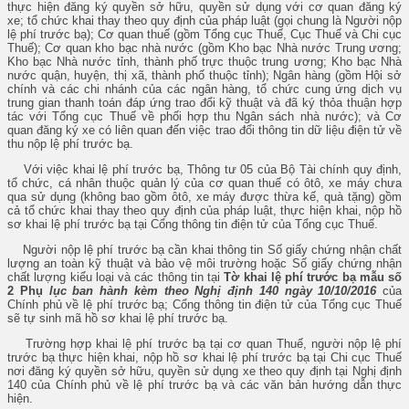
thực hiện đăng ký quyền sở hữu, quyền sử dụng với cơ quan đăng ký
xe; tổ chức khai thay theo quy định của pháp luật (gọi chung là Người nộp
lệ phí trước bạ); Cơ quan thuế (gồm Tổng cục Thuế, Cục Thuế và Chi cục
Thuế); Cơ quan kho bạc nhà nước (gồm Kho bạc Nhà nước Trung ương;
Kho bạc Nhà nước tỉnh, thành phố trực thuộc trung ương; Kho bạc Nhà
nước quận, huyện, thị xã, thành phố thuộc tỉnh); Ngân hàng (gồm Hội sở
chính và các chi nhánh của các ngân hàng, tổ chức cung ứng dịch vụ
trung gian thanh toán đáp ứng trao đổi kỹ thuật và đã ký thỏa thuận hợp
tác với Tổng cục Thuế về phối hợp thu Ngân sách nhà nước); và Cơ
quan đăng ký xe có liên quan đến việc trao đổi thông tin dữ liệu điện tử về
thu nộp lệ phí trước bạ.
Với việc khai lệ phí trước bạ, Thông tư 05 của Bộ Tài chính quy định,
tổ chức, cá nhân thuộc quản lý của cơ quan thuế có ôtô, xe máy chưa
qua sử dụng (không bao gồm ôtô, xe máy được thừa kế, quà tặng) gồm
cả tổ chức khai thay theo quy định của pháp luật, thực hiện khai, nộp hồ
sơ khai lệ phí trước bạ tại Cổng thông tin điện tử của Tổng cục Thuế.
Người nộp lệ phí trước bạ cần khai thông tin Số giấy chứng nhận chất
lượng an toàn kỹ thuật và bảo vệ môi trường hoặc Số giấy chứng nhận
chất lượng kiểu loại và các thông tin tại
Tờ khai lệ phí trước bạ mẫu số
2 Phụ
lục ban hành kèm theo Nghị định 140 ngày 10/10/2016
của
Chính phủ về lệ phí trước bạ; Cổng thông tin điện tử của Tổng cục Thuế
sẽ tự sinh mã hồ sơ khai lệ phí trước bạ.
Trường hợp khai lệ phí trước bạ tại cơ quan Thuế, người nộp lệ phí
trước bạ thực hiện khai, nộp hồ sơ khai lệ phí trước bạ tại Chi cục Thuế
nơi đăng ký quyền sở hữu, quyền sử dụng xe theo quy định tại Nghị định
140 của Chính phủ về lệ phí trước bạ và các văn bản hướng dẫn thực
hiện.