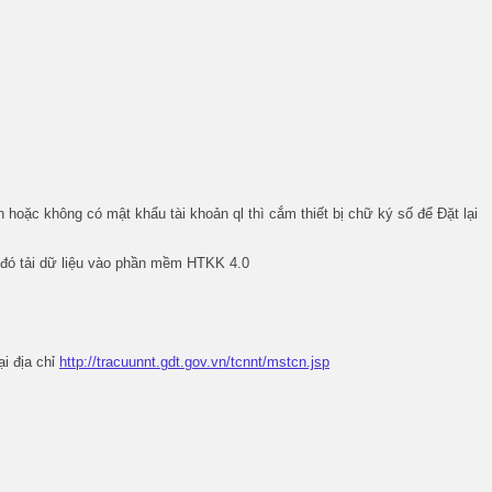
hoặc không có mật khẩu tài khoản ql thì cắm thiết bị chữ ký số để Đặt lại
 đó tải dữ liệu vào phần mềm HTKK 4.0
ại địa chỉ
http://tracuunnt.gdt.gov.vn/tcnnt/mstcn.jsp