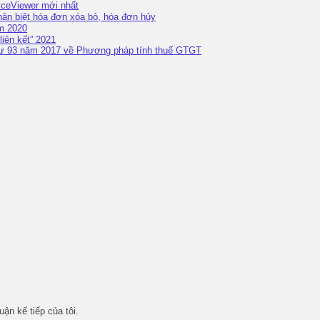
iceViewer mới nhất
ân biệt hóa đơn xóa bỏ, hóa đơn hủy
m 2020
liên kết” 2021
ư 93 năm 2017 về Phương pháp tính thuế GTGT
uận kế tiếp của tôi.