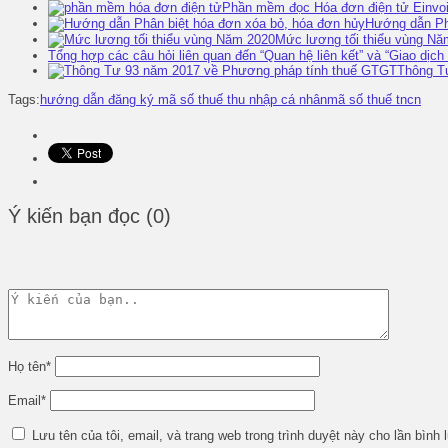
Phần mềm đọc Hóa đơn điện tử Einvo
Hướng dẫn Ph
Mức lương tối thiểu vùng Nă
Tổng hợp các câu hỏi liên quan đến “Quan hệ liên kết” và “Giao dịch 
Thông T
Tags:
hướng dẫn đăng ký mã số thuế thu nhập cá nhân
mã số thuế tncn
Ý kiến bạn đọc (0)
Họ tên
*
Email
*
Lưu tên của tôi, email, và trang web trong trình duyệt này cho lần bình l