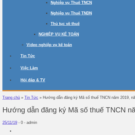
Nghiệp vụ Thuế TNCN
Nghiệp vụ Thuế TNDN
Thủ tục về thuế
NGHIỆP VỤ KẾ TOÁN
Video nghiệp vụ kế toán
Tin Tức
Việc Làm
Hỏi đáp & TV
Trang chủ
»
Tin Tức
»
Hướng dẫn đăng ký Mã số thuế TNCN năm 2019, n
Hướng dẫn đăng ký Mã số thuế TNCN nă
25/11/19
-
0 -
admin