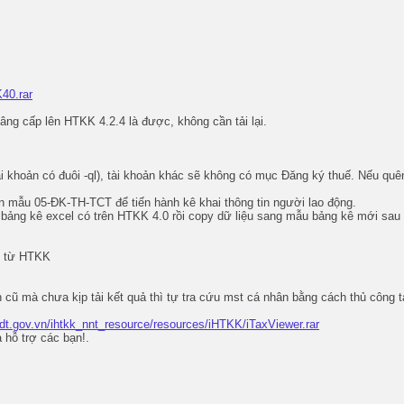
40.rar
âng cấp lên HTKK 4.2.4 là được, không cần tải lại.
 khoản có đuôi -ql), tài khoản khác sẽ không có mục Đăng ký thuế. Nếu quên 
ọn mẫu
05-ĐK-TH-TCT
để tiến hành kê khai thông tin người lao động.
 bảng kê excel có trên HTKK 4.0 rồi copy dữ liệu sang mẫu bảng kê mới sau
H từ HTKK
 cũ mà chưa kịp tải kết quả thì tự tra cứu mst cá nhân bằng cách thủ công t
gdt.gov.vn/ihtkk_nnt_resource/resources/iHTKK/iTaxViewer.rar
à hỗ trợ các bạn!.