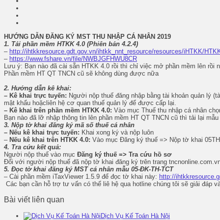
HƯỚNG DẪN ĐĂNG KÝ MST THU NHẬP CÁ NHÂN 2019
1.
Tải phần mềm HTKK 4.0
(Phiên bản 4.2.4)
–
http://ihtkkresource.gdt.gov.vn/ihtkk_nnt_resource/resources/iHTKK/HTKK
–
https://www.fshare.vn/file/NWBJGFHWU8CR
Lưu ý: Bạn nào đã cài sẵn HTKK 4.0 rồi thì chỉ việc mở phần mềm lên rồi n
Phần mềm HT QT TNCN cũ sẽ không dùng được nữa
2. Hướng dẫn kê khai:
– Kê khai trực tuyến
:
Người nộp thuế đăng nhập bằng tài khoản quản lý (tài
mật khẩu hoặcliên hệ cơ quan thuế quản lý để được cấp lại.
– Kê khai trên phần mềm HTKK 4.0
:
Vào mục Thuế thu nhập cá nhân ch
Bạn nào đã lỡ nhập thông tin lên phần mềm HT QT TNCN cũ thì tải lại mẫu
3. Nộp tờ khai đăng ký mã số thuế cá nhân
–
Nếu kê khai trực tuyến
:
Khai xong ký và nộp luôn
–
Nếu kê khai trên HTKK 4.0:
Vào mục
Đăng ký thuế => Nộp tờ khai 05T
4. Tra cứu kết quả:
Người nộp thuế vào mục
Đăng ký thuế => Tra cứu hồ sơ
Đối với người nộp thuế đã nộp tờ khai đăng ký trên trang tncnonline.com.vn
5.
Đọc tờ khai đăng ký MST cá nhân mẫu 05-ĐK-TH-TCT
– Cài phần mềm iTaxViewer 1.5.9 để đọc tờ khai này:
http://ihtkkresource.
Các bạn cần hỗ trợ tư vấn có thể liê hệ qua hotline chúng tôi sẽ giải đáp v
Bài viết liên quan
Dịch Vụ Kế Toán Hà Nội