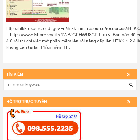
http://ihtkkresource.gdt.gov.vn/ihtkk_nnt_resource/resources/iHTK
– https://www.fshare.vn/file/NWBJGFHWU8CR Lưu ý: Bạn nào đã c
4.0 rồi thì chỉ việc mở phần mềm lên rồi nâng cấp lên HTKK 4.2.4 l
không cần tải lại. Phần mềm HT...
TÌM KIẾM
HỖ TRỢ TRỰC TUYẾN