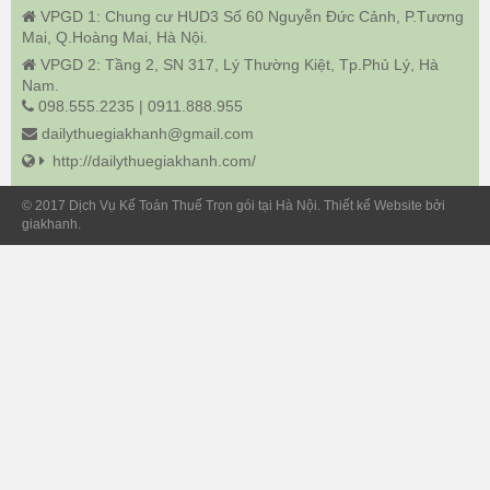
VPGD 1: Chung cư HUD3 Số 60 Nguyễn Đức Cảnh, P.Tương
Mai, Q.Hoàng Mai, Hà Nội.
VPGD 2: Tầng 2, SN 317, Lý Thường Kiệt, Tp.Phủ Lý, Hà
Nam.
098.555.2235 | 0911.888.955
dailythuegiakhanh@gmail.com
http://dailythuegiakhanh.com/
© 2017 Dịch Vụ Kế Toán Thuế Trọn gói tại Hà Nội. Thiết kế Website bởi
giakhanh.