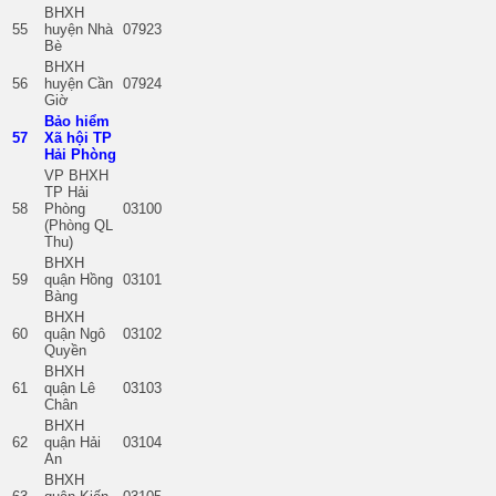
BHXH
55
huyện Nhà
07923
Bè
BHXH
56
huyện Cần
07924
Giờ
Bảo hiểm
57
Xã hội TP
Hải Phòng
VP BHXH
TP Hải
58
Phòng
03100
(Phòng QL
Thu)
BHXH
59
quận Hồng
03101
Bàng
BHXH
60
quận Ngô
03102
Quyền
BHXH
61
quận Lê
03103
Chân
BHXH
62
quận Hải
03104
An
BHXH