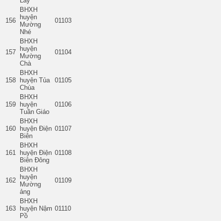
Lay
BHXH
huyện
156
01103
Mường
Nhé
BHXH
huyện
157
01104
Mường
Chà
BHXH
158
huyện Tủa
01105
Chùa
BHXH
159
huyện
01106
Tuần Giáo
BHXH
160
huyện Điện
01107
Biên
BHXH
161
huyện Điện
01108
Biên Đông
BHXH
huyện
162
01109
Mường
ảng
BHXH
163
huyện Nậm
01110
Pồ