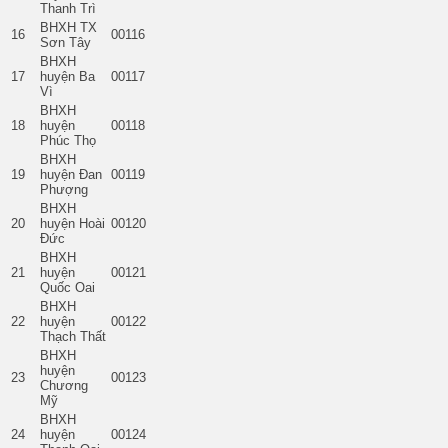
Thanh Trì
BHXH TX
16
00116
Sơn Tây
BHXH
17
huyện Ba
00117
Vì
BHXH
18
huyện
00118
Phúc Thọ
BHXH
19
huyện Đan
00119
Phượng
BHXH
20
huyện Hoài
00120
Đức
BHXH
21
huyện
00121
Quốc Oai
BHXH
22
huyện
00122
Thạch Thất
BHXH
huyện
23
00123
Chương
Mỹ
BHXH
24
huyện
00124