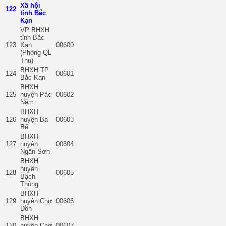
Xã hội
122
tỉnh Bắc
Kạn
VP BHXH
tỉnh Bắc
123
Kạn
00600
(Phòng QL
Thu)
BHXH TP
124
00601
Bắc Kạn
BHXH
125
huyện Pác
00602
Nặm
BHXH
126
huyện Ba
00603
Bể
BHXH
127
huyện
00604
Ngân Sơn
BHXH
huyện
128
00605
Bạch
Thông
BHXH
129
huyện Chợ
00606
Đồn
BHXH
130
huyện Chợ
00607