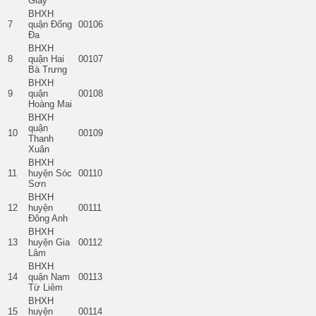
Giấy
BHXH
7
quận Đống
00106
Đa
BHXH
8
quận Hai
00107
Bà Trưng
BHXH
9
quận
00108
Hoàng Mai
BHXH
quận
10
00109
Thanh
Xuân
BHXH
11
huyện Sóc
00110
Sơn
BHXH
12
huyện
00111
Đông Anh
BHXH
13
huyện Gia
00112
Lâm
BHXH
14
quận Nam
00113
Từ Liêm
BHXH
15
huyện
00114