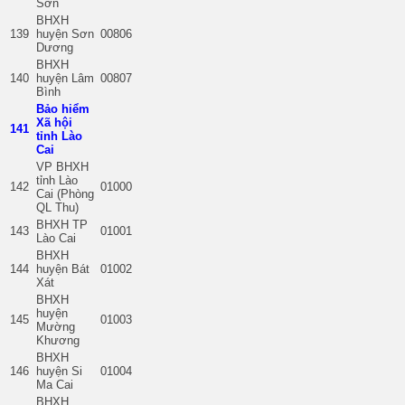
Sơn
BHXH
139
huyện Sơn
00806
Dương
BHXH
140
huyện Lâm
00807
Bình
Bảo hiểm
Xã hội
141
tỉnh Lào
Cai
VP BHXH
tỉnh Lào
142
01000
Cai (Phòng
QL Thu)
BHXH TP
143
01001
Lào Cai
BHXH
144
huyện Bát
01002
Xát
BHXH
huyện
145
01003
Mường
Khương
BHXH
146
huyện Si
01004
Ma Cai
BHXH