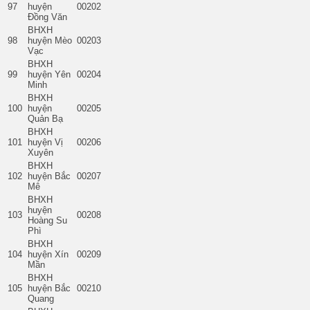
97
huyện
00202
Đồng Văn
BHXH
98
huyện Mèo
00203
Vạc
BHXH
99
huyện Yên
00204
Minh
BHXH
100
huyện
00205
Quản Bạ
BHXH
101
huyện Vị
00206
Xuyên
BHXH
102
huyện Bắc
00207
Mê
BHXH
huyện
103
00208
Hoàng Su
Phì
BHXH
104
huyện Xín
00209
Mần
BHXH
105
huyện Bắc
00210
Quang