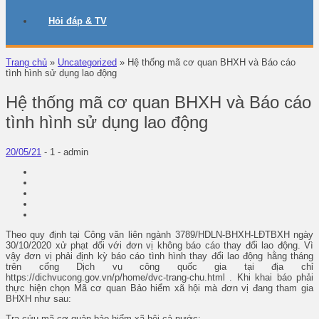
Hỏi đáp & TV
Trang chủ
»
Uncategorized
»
Hệ thống mã cơ quan BHXH và Báo cáo
tình hình sử dụng lao động
Hệ thống mã cơ quan BHXH và Báo cáo
tình hình sử dụng lao động
20/05/21
-
1 -
admin
Theo quy định tại Công văn liên ngành 3789/HDLN-BHXH-LĐTBXH ngày
30/10/2020 xử phạt đối với đơn vị không báo cáo thay đổi lao động. Vì
vậy đơn vị phải định kỳ báo cáo tình hình thay đổi lao động hằng tháng
trên cổng Dịch vụ công quốc gia tại địa chỉ
https://dichvucong.gov.vn/p/home/dvc-trang-chu.html . Khi khai báo phải
thực hiện chọn Mã cơ quan Bảo hiểm xã hội mà đơn vị đang tham gia
BHXH như sau:
Tra cứu mã cơ quản bảo hiểm xã hội cả nước: