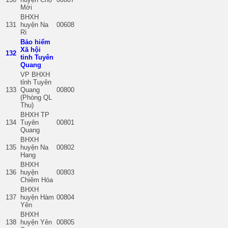
Mới
BHXH
131
huyện Na
00608
Rì
Bảo hiểm
Xã hội
132
tỉnh Tuyên
Quang
VP BHXH
tỉnh Tuyên
133
Quang
00800
(Phòng QL
Thu)
BHXH TP
134
Tuyên
00801
Quang
BHXH
135
huyện Na
00802
Hang
BHXH
136
huyện
00803
Chiêm Hóa
BHXH
137
huyện Hàm
00804
Yên
BHXH
138
huyện Yên
00805