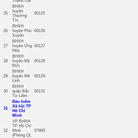
Thanh Oai
BHXH
huyện
25
00125
Thường
Tín
BHXH
26
huyện Phú
00126
Xuyên
BHXH
27
huyện Ứng
00127
Hòa
BHXH
28
huyện Mỹ
00128
Đức
BHXH
29
huyện Mê
00129
Linh
BHXH
30
quận Bắc
00131
Từ Liêm
Bảo hiểm
Xã hội TP
31
Hồ Chí
Minh
VP BHXH
TP Hồ Chí
32
Minh
07900
(Phòng QL