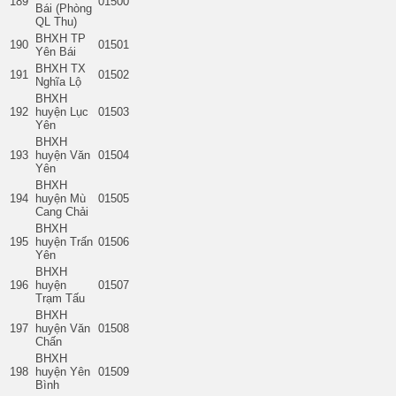
189
01500
Bái (Phòng
QL Thu)
BHXH TP
190
01501
Yên Bái
BHXH TX
191
01502
Nghĩa Lộ
BHXH
192
huyện Lục
01503
Yên
BHXH
193
huyện Văn
01504
Yên
BHXH
194
huyện Mù
01505
Cang Chải
BHXH
195
huyện Trấn
01506
Yên
BHXH
196
huyện
01507
Trạm Tấu
BHXH
197
huyện Văn
01508
Chấn
BHXH
198
huyện Yên
01509
Bình