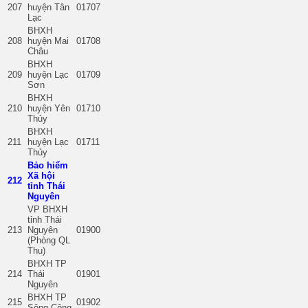
207
huyện Tân
01707
Lạc
BHXH
208
huyện Mai
01708
Châu
BHXH
209
huyện Lạc
01709
Sơn
BHXH
210
huyện Yên
01710
Thủy
BHXH
211
huyện Lạc
01711
Thủy
Bảo hiểm
Xã hội
212
tỉnh Thái
Nguyên
VP BHXH
tỉnh Thái
213
Nguyên
01900
(Phòng QL
Thu)
BHXH TP
214
Thái
01901
Nguyên
BHXH TP
215
01902
Sông Công