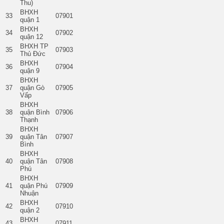
Thu)
BHXH
33
07901
quận 1
BHXH
34
07902
quận 12
BHXH TP
35
07903
Thủ Đức
BHXH
36
07904
quận 9
BHXH
37
quận Gò
07905
Vấp
BHXH
38
quận Bình
07906
Thạnh
BHXH
39
quận Tân
07907
Bình
BHXH
40
quận Tân
07908
Phú
BHXH
41
quận Phú
07909
Nhuận
BHXH
42
07910
quận 2
BHXH
43
07911