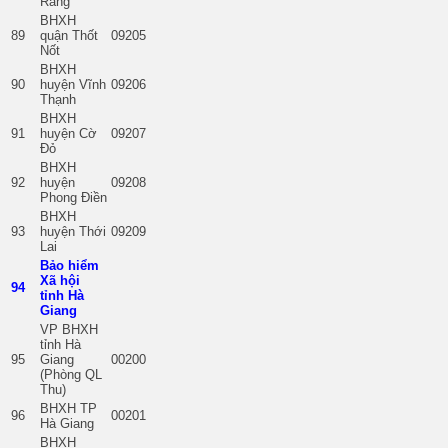
Răng
BHXH
89
quận Thốt
09205
Nốt
BHXH
90
huyện Vĩnh
09206
Thạnh
BHXH
91
huyện Cờ
09207
Đỏ
BHXH
92
huyện
09208
Phong Điền
BHXH
93
huyện Thới
09209
Lai
Bảo hiểm
Xã hội
94
tỉnh Hà
Giang
VP BHXH
tỉnh Hà
95
Giang
00200
(Phòng QL
Thu)
BHXH TP
96
00201
Hà Giang
BHXH