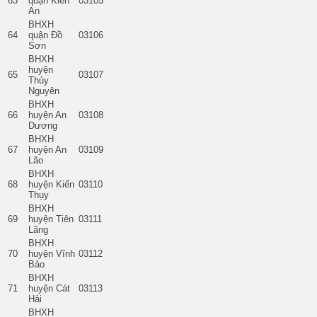
63
quận Kiến
03105
An
BHXH
64
quận Đồ
03106
Sơn
BHXH
huyện
65
03107
Thủy
Nguyên
BHXH
66
huyện An
03108
Dương
BHXH
67
huyện An
03109
Lão
BHXH
68
huyện Kiến
03110
Thụy
BHXH
69
huyện Tiên
03111
Lãng
BHXH
70
huyện Vĩnh
03112
Bảo
BHXH
71
huyện Cát
03113
Hải
BHXH