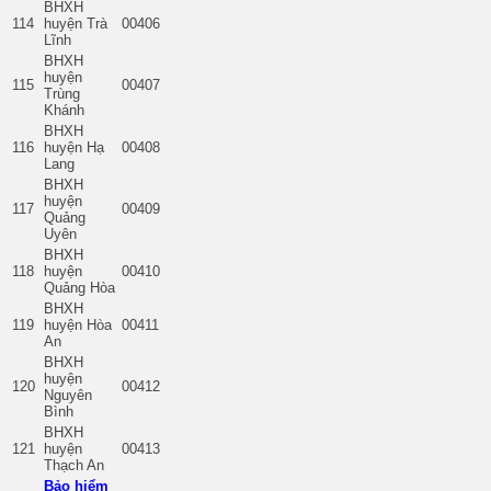
BHXH
114
huyện Trà
00406
Lĩnh
BHXH
huyện
115
00407
Trùng
Khánh
BHXH
116
huyện Hạ
00408
Lang
BHXH
huyện
117
00409
Quảng
Uyên
BHXH
118
huyện
00410
Quảng Hòa
BHXH
119
huyện Hòa
00411
An
BHXH
huyện
120
00412
Nguyên
Bình
BHXH
121
huyện
00413
Thạch An
Bảo hiểm