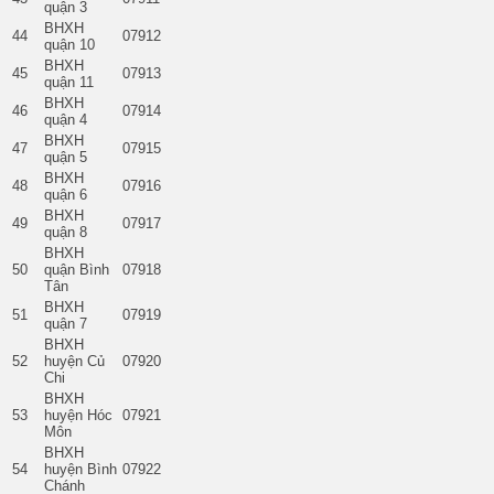
quận 3
BHXH
44
07912
quận 10
BHXH
45
07913
quận 11
BHXH
46
07914
quận 4
BHXH
47
07915
quận 5
BHXH
48
07916
quận 6
BHXH
49
07917
quận 8
BHXH
50
quận Bình
07918
Tân
BHXH
51
07919
quận 7
BHXH
52
huyện Củ
07920
Chi
BHXH
53
huyện Hóc
07921
Môn
BHXH
54
huyện Bình
07922
Chánh