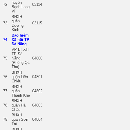
huyện
72
03114
Bạch Long
Vĩ
BHXH
quận
73
03115
Dương
Kinh
Bảo hiểm
74
Xã hội TP
Đà Nẵng
VP BHXH
TP Đà
75
Nẵng
04800
(Phòng QL
Thu)
BHXH
76
quận Liên
04801
Chiểu
BHXH
77
quận
04802
Thanh Khê
BHXH
78
quận Hải
04803
Châu
BHXH
79
quận Sơn
04804
Trà
BHXH