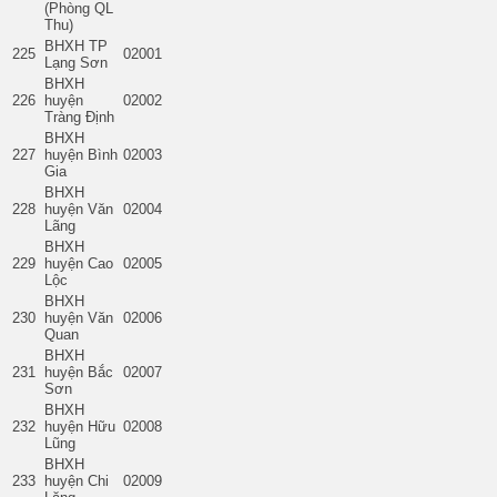
(Phòng QL
Thu)
BHXH TP
225
02001
Lạng Sơn
BHXH
226
huyện
02002
Tràng Định
BHXH
227
huyện Bình
02003
Gia
BHXH
228
huyện Văn
02004
Lãng
BHXH
229
huyện Cao
02005
Lộc
BHXH
230
huyện Văn
02006
Quan
BHXH
231
huyện Bắc
02007
Sơn
BHXH
232
huyện Hữu
02008
Lũng
BHXH
233
huyện Chi
02009