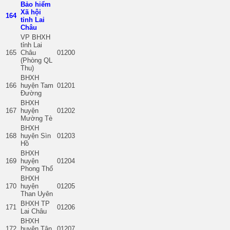
Bảo hiểm
Xã hội
164
tỉnh Lai
Châu
VP BHXH
tỉnh Lai
165
Châu
01200
(Phòng QL
Thu)
BHXH
166
huyện Tam
01201
Đường
BHXH
167
huyện
01202
Mường Tè
BHXH
168
huyện Sìn
01203
Hồ
BHXH
169
huyện
01204
Phong Thổ
BHXH
170
huyện
01205
Than Uyên
BHXH TP
171
01206
Lai Châu
BHXH
172
huyện Tân
01207