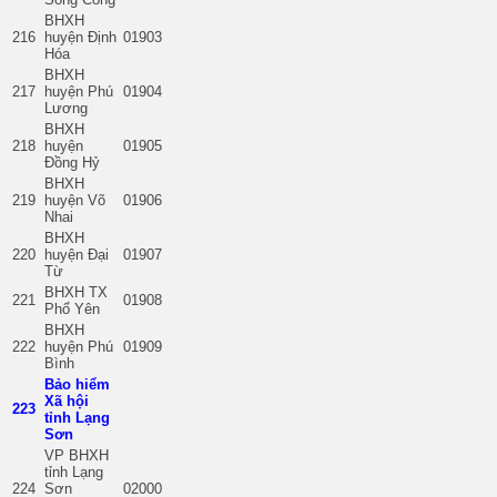
BHXH
216
huyện Định
01903
Hóa
BHXH
217
huyện Phú
01904
Lương
BHXH
218
huyện
01905
Đồng Hỷ
BHXH
219
huyện Võ
01906
Nhai
BHXH
220
huyện Đại
01907
Từ
BHXH TX
221
01908
Phổ Yên
BHXH
222
huyện Phú
01909
Bình
Bảo hiểm
Xã hội
223
tỉnh Lạng
Sơn
VP BHXH
tỉnh Lạng
224
Sơn
02000