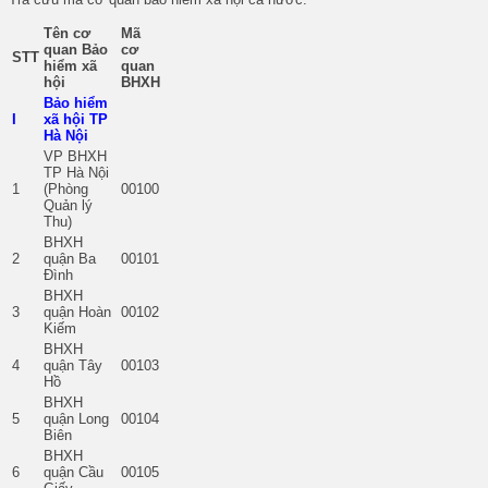
Tên cơ
Mã
quan Bảo
cơ
STT
hiểm xã
quan
hội
BHXH
Bảo hiểm
I
xã hội TP
Hà Nội
VP BHXH
TP Hà Nội
1
(Phòng
00100
Quản lý
Thu)
BHXH
2
quận Ba
00101
Đình
BHXH
3
quận Hoàn
00102
Kiếm
BHXH
4
quận Tây
00103
Hồ
BHXH
5
quận Long
00104
Biên
BHXH
6
quận Cầu
00105