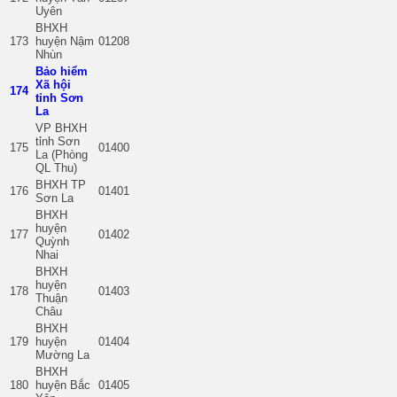
Uyên
BHXH
173
huyện Nậm
01208
Nhùn
Bảo hiểm
Xã hội
174
tỉnh Sơn
La
VP BHXH
tỉnh Sơn
175
01400
La (Phòng
QL Thu)
BHXH TP
176
01401
Sơn La
BHXH
huyện
177
01402
Quỳnh
Nhai
BHXH
huyện
178
01403
Thuận
Châu
BHXH
179
huyện
01404
Mường La
BHXH
180
huyện Bắc
01405