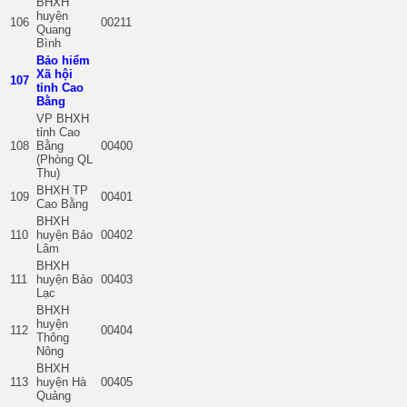
BHXH
huyện
106
00211
Quang
Bình
Bảo hiểm
Xã hội
107
tỉnh Cao
Bằng
VP BHXH
tỉnh Cao
108
Bằng
00400
(Phòng QL
Thu)
BHXH TP
109
00401
Cao Bằng
BHXH
110
huyện Bảo
00402
Lâm
BHXH
111
huyện Bảo
00403
Lạc
BHXH
huyện
112
00404
Thông
Nông
BHXH
113
huyện Hà
00405
Quảng