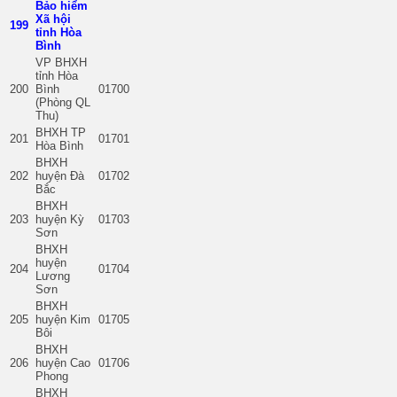
Bảo hiểm
Xã hội
199
tỉnh Hòa
Bình
VP BHXH
tỉnh Hòa
200
Bình
01700
(Phòng QL
Thu)
BHXH TP
201
01701
Hòa Bình
BHXH
202
huyện Đà
01702
Bắc
BHXH
203
huyện Kỳ
01703
Sơn
BHXH
huyện
204
01704
Lương
Sơn
BHXH
205
huyện Kim
01705
Bôi
BHXH
206
huyện Cao
01706
Phong
BHXH