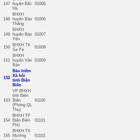
147
huyện Bắc
01005
Hà
BHXH
148
huyện Bảo
01006
Thắng
BHXH
149
huyện Bảo
01007
Yên
BHXH TX
150
01008
Sa Pa
BHXH
151
huyện Văn
01009
Bàn
Bảo hiểm
Xã hội
152
tỉnh Điện
Biên
VP BHXH
tỉnh Điện
153
Biên
01100
(Phòng QL
Thu)
BHXH TP
154
Điện Biên
01101
Phủ
BHXH TX
155
Mường
01102