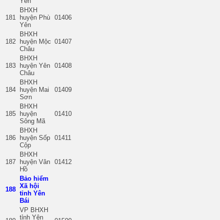
Yên
BHXH
181
huyện Phù
01406
Yên
BHXH
182
huyện Mộc
01407
Châu
BHXH
183
huyện Yên
01408
Châu
BHXH
184
huyện Mai
01409
Sơn
BHXH
185
huyện
01410
Sông Mã
BHXH
186
huyện Sốp
01411
Cộp
BHXH
187
huyện Vân
01412
Hồ
Bảo hiểm
Xã hội
188
tỉnh Yên
Bái
VP BHXH
tỉnh Yên