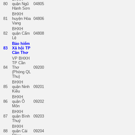
80
quận Ngũ
04805
Hành Sơn
BHXH
81
huyện Hòa
04806
Vang
BHXH
82
quận Cẩm
04808
Lệ
Bảo hiểm
83
Xã hội TP
Cần Thơ
VP BHXH
TP Cần
84
Thơ
09200
(Phòng QL
Thu)
BHXH
85
quận Ninh
09201
Kiều
BHXH
86
quận Ô
09202
Môn
BHXH
87
quận Bình
09203
Thuỷ
BHXH
88
quận Cái
09204