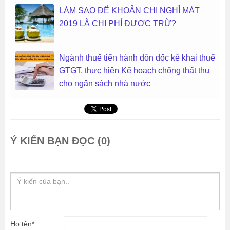
LÀM SAO ĐỂ KHOẢN CHI NGHỈ MÁT
2019 LÀ CHI PHÍ ĐƯỢC TRỪ?
Ngành thuế tiến hành đôn đốc kê khai thuế
GTGT, thực hiện Kế hoạch chống thất thu
cho ngân sách nhà nước
Ý KIẾN BẠN ĐỌC (0)
Họ tên
*