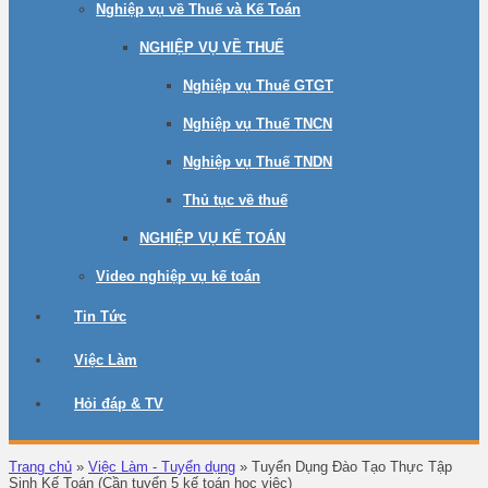
Nghiệp vụ về Thuế và Kế Toán
NGHIỆP VỤ VỀ THUẾ
Nghiệp vụ Thuế GTGT
Nghiệp vụ Thuế TNCN
Nghiệp vụ Thuế TNDN
Thủ tục về thuế
NGHIỆP VỤ KẾ TOÁN
Video nghiệp vụ kế toán
Tin Tức
Việc Làm
Hỏi đáp & TV
Trang chủ
»
Việc Làm - Tuyển dụng
»
Tuyển Dụng Đào Tạo Thực Tập
Sinh Kế Toán (Cần tuyển 5 kế toán học việc)