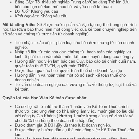
Bằng Cấp:
Tối thiểu tốt nghiệp Trung cấp/Cao đẳng Trở lên (Ưu
tiên các bạn có đam mê học hỏi và yêu nghề kế toán)
Độ Tuổi:
Không yêu cầu
Kinh Nghiệm:
Không yêu cầu
Mô tả công Việc:
Sẽ được hướng dẫn và đạo tạo cụ thể trong quá trình
học tập (đảm bảo thực hiện một công việc của kế toán chuyên nghiệp trên
sổ sách và chứng từ trực tiếp từ doanh nghiệp):
Tiếp nhận – sắp xếp – phân loại các hóa đơn chứng từ của doanh
nghiệp.
Nhập số liệu từ các hóa đơn chứng từ, hạch toán các nghiệp vụ
kinh tế phát sinh vào phần mềm kế toán chuyên dụng của công ty.
Hướng dẫn học viên làm báo cáo Quý, báo cáo tài chính cuối năm,
quyết toán thuế TNCN, quyết toán TNDN.
Được tham gia các buổi quyết toán thuế cho Doanh Nghiệp.
Hướng dẫn in và hoản thiện một bộ sổ sách kế toán thuế cho
doanh nghiệp.
Tư vấn cho doanh nghiệp các vướng mắc về thông tư, luật thuế và
kế toán.
Quyền lợi của Học Viên Kế toán được nhận:
Có cơ hội rất lớn để trở thành 1 nhân viên Kế Toán Thuế chính
thức với các ứng viên có khả năng làm việc, muốn gắn bó lâu dài
với công ty Gia Khánh ( Hưởng 1 mức lương cứng cố định tốt và
chế dộ % hoa hồng theo doanh thu hấp dẫn)
Được tham gia BHXH đầy đủ theo luật doanh nghiệp.
Được công ty hướng dẫn cụ thể các công việc Kế Toán Thuế cần
làm