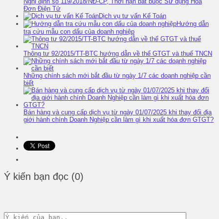
Nghị định số 119/2018/NĐ-CP, Thời hạn bắt buộc Sử dụng Hóa
Đơn Điện Tử
Dịch vụ tư vấn Kế Toán
Hướng dẫn
tra cứu mẫu con dấu của doanh nghiệp
Thông tư 92/2015/TT-BTC hướng dẫn về thế GTGT và thuế TNCN
Những chính sách mới bắt đầu từ ngày 1/7 các doạnh nghiệp cần
biết
Bán hàng và cung cấp dịch vụ từ ngày 01/07/2025 khi thay đổi địa
giới hành chính Doanh Nghiệp cần làm gì khi xuất hóa đơn GTGT?
Ý kiến bạn đọc (0)