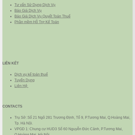
Tư vấn Sử Dụng Dịch Vụ
Báo Giá Dịch Vụ
Báo Giá Dịch Vụ Quyết Toán Thuế
Phần mềm Hỗ Trợ Kế Toán
LIÊN KẾT
Dịch vụ kế toán thuế
Tuyển Dụng
Liên Hệ
CONTACTS
Trụ Sở: Số 21 Ngõ 281 Trương Định, Tổ 9, P.Tương Mai, Q.Hoàng Mai,
Tp. Hà Nội.
VPGD 1: Chung cư HUD3 Số 60 Nguyễn Đức Cảnh, P.Tương Mai,
Q.Hoàng Mai, Hà Nội.