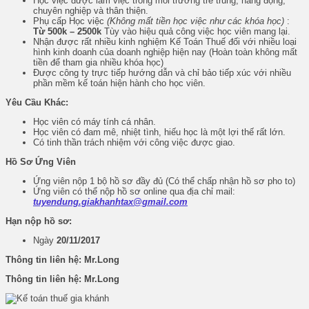
Học việc được làm việc trong môi trường trẻ trung, năng động,
chuyên nghiệp và thân thiện.
Phụ cấp Học việc
(Không mất tiền học việc như các khóa học)
:
Từ 500k – 2500k
Tùy vào hiệu quả công việc học viên mang lại.
Nhận được rất nhiều kinh nghiệm Kế Toán Thuế đối với nhiều loại
hình kinh doanh của doanh nghiệp hiện nay (Hoàn toàn không mất
tiền để tham gia nhiều khóa học)
Được công ty trực tiếp hướng dẫn và chỉ bảo tiếp xúc với nhiều
phần mềm kế toán hiện hành cho học viên.
Yêu Cầu Khác:
Học viên có máy tính cá nhân.
Học viên có đam mê, nhiệt tình, hiếu học là một lợi thế rất lớn.
Có tinh thần trách nhiệm với công việc được giao.
Hồ Sơ Ứng Viên
Ứng viên nộp 1 bộ hồ sơ đầy đủ (Có thể chấp nhận hồ sơ pho to)
Ứng viên có thể nộp hồ sơ online qua địa chỉ mail:
tuyendung.giakhanhtax@gmail.com
Hạn nộp hồ sơ:
Ngày
20/11/2017
Thông tin liên hệ: Mr.Long
Thông tin liên hệ: Mr.Long