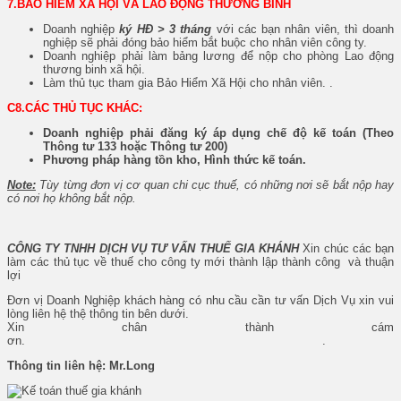
7.BẢO HIỂM XÃ HỘI VÀ LAO ĐỘNG THƯƠNG BINH
Doanh nghiệp
ký HĐ > 3 tháng
với các bạn nhân viên, thì doanh
nghiệp sẽ phải đóng bảo hiểm bắt buộc cho nhân viên công ty.
Doanh nghiệp phải làm bảng lương để nộp cho phòng Lao động
thương binh xã hội.
Làm thủ tục tham gia Bảo Hiểm Xã Hội cho nhân viên. .
C8.CÁC THỦ TỤC KHÁC:
Doanh nghiệp phải đăng ký áp dụng chế độ kế toán (Theo
Thông tư 133 hoặc Thông tư 200)
Phương pháp hàng tồn kho, Hình thức kế toán.
Note:
Tùy từng đơn vị cơ quan chi cục thuế, có những nơi sẽ bắt nộp hay
có nơi họ không bắt nộp.
CÔNG TY TNHH DỊCH VỤ TƯ VẤN THUẾ GIA KHÁNH
Xin chúc các bạn
làm các thủ tục về thuế cho công ty mới thành lập thành công và thuận
lợi
Đơn vị Doanh Nghiệp khách hàng có nhu cầu cần tư vấn Dịch Vụ xin vui
lòng liên hệ thệ thông tin bên dưới.
Xin chân thành cám
ơn. .
Thông tin liên hệ: Mr.Long