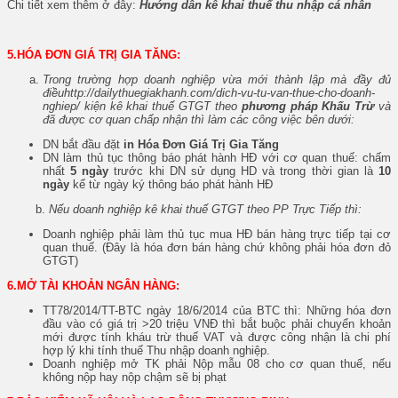
Chi tiết xem thêm ở đây:
Hướng dẫn kê khai thuế thu nhập cá nhân
5.HÓA ĐƠN GIÁ TRỊ GIA TĂNG:
Trong trường hợp doanh nghiệp vừa mới thành lập mà đầy đủ
điềuhttp://dailythuegiakhanh.com/dich-vu-tu-van-thue-cho-doanh-
nghiep/ kiện kê khai thuế GTGT theo
phương pháp Khấu Trừ
và
đã được cơ quan chấp nhận thì làm các công việc bên dưới:
DN bắt đầu đặt
in Hóa Đơn Giá Trị Gia Tăng
DN làm thủ tục thông báo phát hành HĐ với cơ quan thuế: chấm
nhất
5 ngày
trước khi DN sử dụng HD và trong thời gian là
10
ngày
kể từ ngày ký thông báo phát hành HĐ
b.
Nếu doanh nghiệp kê khai thuế GTGT theo PP Trực Tiếp thì:
Doanh nghiệp phải làm thủ tục mua HĐ bán hàng trực tiếp tại cơ
quan thuế. (Đây là hóa đơn bán hàng chứ không phải hóa đơn đỏ
GTGT)
6.MỞ TÀI KHOẢN NGÂN HÀNG:
TT78/2014/TT-BTC ngày 18/6/2014 của BTC thì: Những hóa đơn
đầu vào có giá trị >20 triệu VNĐ thì bắt buộc phải chuyển khoản
mới được tính kháu trừ thuế VAT và được công nhận là chi phí
hợp lý khi tính thuế Thu nhập doanh nghiệp.
Doanh nghiệp mở TK phải Nộp mẫu 08 cho cơ quan thuế, nếu
không nộp hay nộp chậm sẽ bị phạt