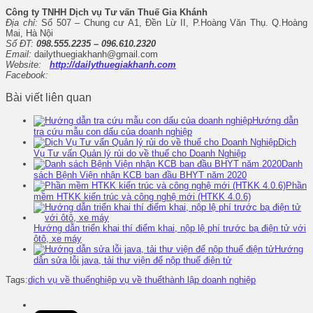
Công ty TNHH Dịch vụ Tư vấn Thuế Gia Khánh
Địa chỉ:
Số 507 – Chung cư A1, Đền Lừ II, P.Hoàng Văn Thụ. Q.Hoàng
Mai, Hà Nội
Số ĐT:
098.555.2235 – 096.610.2320
Email:
dailythuegiakhanh@gmail.com
Website:
http://dailythuegiakhanh.com
Facebook:
Bài viết liên quan
Hướng dẫn
tra cứu mẫu con dấu của doanh nghiệp
Dịch
Vụ Tư vấn Quản lý rủi do về thuế cho Doanh Nghiệp
Danh
sách Bệnh Viện nhận KCB ban đầu BHYT năm 2020
Phần
mềm HTKK kiến trúc và công nghệ mới (HTKK 4.0.6)
Hướng dẫn triển khai thí điểm khai, nộp lệ phí trước bạ điện tử với
ôtô, xe máy
Hướng
dẫn sửa lỗi java, tải thư viện để nộp thuế điện tử
Tags:
dịch vụ về thuế
nghiệp vụ về thuế
thành lập doanh nghiệp