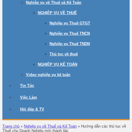
Nghiệp vụ về Thuế và Kế Toán
NGHIỆP VỤ VỀ THUẾ
Nghiệp vụ Thuế GTGT
Nghiệp vụ Thuế TNCN
Nghiệp vụ Thuế TNDN
Thủ tục về thuế
NGHIỆP VỤ KẾ TOÁN
Video nghiệp vụ kế toán
Tin Tức
Việc Làm
Hỏi đáp & TV
Trang chủ
»
Nghiệp vụ về Thuế và Kế Toán
»
Hướng dẫn các thủ tục về
Thuế cho Doanh Nghiệp mới thành lập