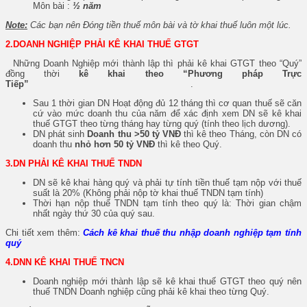
Môn bài :
½ năm
Note:
Các bạn nên Đóng tiền thuế môn bài và tờ khai thuế luôn một lúc.
2.DOANH NGHIỆP PHẢI KÊ KHAI THUẾ GTGT
Những Doanh Nghiệp mới thành lập thì phải kê khai GTGT theo “Quý”
đồng thời
kê khai theo “Phương pháp Trực
Tiếp”
.
Sau 1 thời gian DN Hoạt động đủ 12 tháng thì cơ quan thuế sẽ căn
cứ vào mức doanh thu của năm để xác định xem DN sẽ kê khai
thuế GTGT theo từng tháng hay từng quý (tính theo lịch dương).
DN phát sinh
Doanh thu >50 tỷ VNĐ
thì kê theo Tháng, còn DN có
doanh thu
nhỏ hơn 50 tỷ VNĐ
thì kê theo Quý.
3.DN PHẢI KÊ KHAI THUẾ TNDN
DN sẽ kê khai hàng quý và phải tự tính tiền thuế tạm nộp với thuế
suất là 20% (Không phải nộp tờ khai thuế TNDN tạm tính)
Thời hạn nộp thuế TNDN tạm tính theo quý là: Thời gian chậm
nhất ngày thứ 30 của quý sau.
Chi tiết xem thêm:
Cách kê khai thuế thu nhập doanh nghiệp tạm tính
quý
4.DNN KÊ KHAI THUẾ TNCN
Doanh nghiệp mới thành lập sẽ kê khai thuế GTGT theo quý nên
thuế TNDN Doanh nghiệp cũng phải kê khai theo từng Quý.