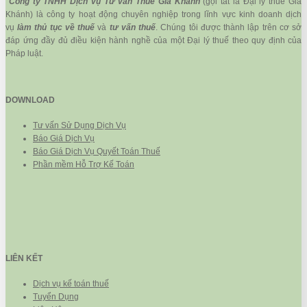
Công ty TNHH Dịch vụ Tư vấn Thuế Gia Khánh
(gọi tắt là Đại lý thuế Gia
Khánh) là công ty hoạt động chuyên nghiệp trong lĩnh vực kinh doanh dịch
vụ
làm thủ tục về thuế
và
tư vấn thuế
. Chúng tôi được thành lập trên cơ sở
đáp ứng đầy đủ điều kiện hành nghề của một Đại lý thuế theo quy định của
Pháp luật.
DOWNLOAD
Tư vấn Sử Dụng Dịch Vụ
Báo Giá Dịch Vụ
Báo Giá Dịch Vụ Quyết Toán Thuế
Phần mềm Hỗ Trợ Kế Toán
LIÊN KẾT
Dịch vụ kế toán thuế
Tuyển Dụng