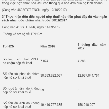
trong việc hợp thức hóa đầu vào thông qua hóa đơn của hộ kinh doanh.
(Công văn 4692/TCT-TNCN, ngày 12/10/2017)
3/ Thực hiện đôn đốc người nộp thuế nộp tiền phạt đầy đủ vào ngân
sách nhà nước chậm nhất trước 30/11/2017
Công văn 4163/TCT-KK, ngày 14/09/2017
Thống kê sơ bộ về TP.HCM
6 tháng đầu năm
Tp.HCM
Năm 2016
2017
Số lượt xử phạt VPHC
7.874
4.286
do chậm nộp tờ khai
Số tiền xử phạt do chậm
30.383.822.067
12.957.044.764
nộp hồ sơ khai thuế
Số lượt ấn định do không
59
3
nộp hồ sơ khai thuế
Số tiền ấn định do không
19.416.727.335
156.010.297
nộp hồ sơ khai thuế