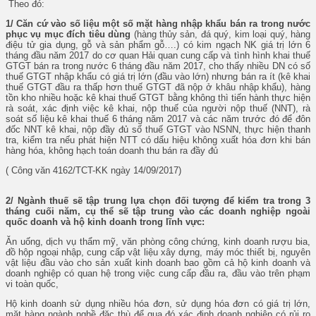
Theo đó:
1/ Căn cứ vào số liệu một số mặt hàng nhập khẩu bán ra trong nước
phục vụ mục đích tiêu dùng
(hàng thủy sản, đá quý, kim loại quý, hàng
điệu tử gia dụng, gỗ và sản phẩm gỗ….) có kim ngạch NK giá trị lớn 6
tháng đầu năm 2017 do cơ quan Hải quan cung cấp và tình hình khai thuế
GTGT bán ra trong nước 6 tháng đầu năm 2017, cho thấy nhiều DN có số
thuế GTGT nhập khẩu có giá trị lớn (đầu vào lớn) nhưng bán ra ít (kê khai
thuế GTGT đầu ra thấp hơn thuế GTGT đã nộp ở khâu nhập khẩu), hàng
tồn kho nhiều hoặc kê khai thuế GTGT bằng không thì tiến hành thực hiện
rà soát, xác định việc kê khai, nộp thuế của người nộp thuế (NNT), rà
soát số liệu kê khai thuế 6 tháng năm 2017 và các năm trước đó để đôn
đốc NNT kê khai, nộp đầy đủ số thuế GTGT vào NSNN, thực hiện thanh
tra, kiểm tra nếu phát hiện NTT có dấu hiệu không xuất hóa đơn khi bán
hàng hóa, không hạch toán doanh thu bán ra đầy đủ
( Công văn 4162/TCT-KK ngày 14/09/2017)
2/ Ngành thuế sẽ tập trung lựa chọn đối tượng để kiểm tra trong 3
tháng cuối năm, cụ thể sẽ tập trung vào các doanh nghiệp ngoài
quốc doanh và hộ kinh doanh trong lĩnh vực:
Ăn uống, dịch vụ thẩm mỹ, văn phòng công chứng, kinh doanh rượu bia,
đồ hộp ngoại nhập, cung cấp vật liệu xây dựng, máy móc thiết bị, nguyên
vật liệu đầu vào cho sản xuất kinh doanh bao gồm cả hộ kinh doanh và
doanh nghiệp có quan hệ trong việc cung cấp đầu ra, đầu vào trên phạm
vi toàn quốc,
Hộ kinh doanh sử dụng nhiều hóa đơn, sử dụng hóa đơn có giá trị lớn,
mặt hàng ngành nghề đặc thù để qua đó xác định doanh nghiệp có rủi ro