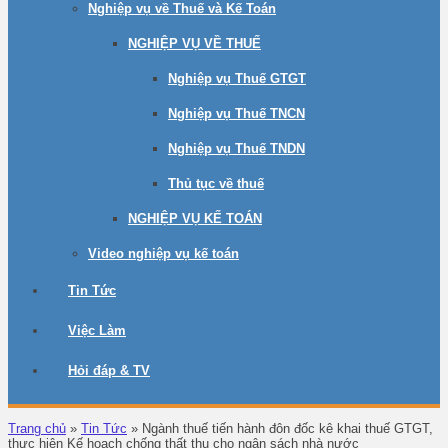
Nghiệp vụ về Thuế và Kế Toán
NGHIỆP VỤ VỀ THUẾ
Nghiệp vụ Thuế GTGT
Nghiệp vụ Thuế TNCN
Nghiệp vụ Thuế TNDN
Thủ tục về thuế
NGHIỆP VỤ KẾ TOÁN
Video nghiệp vụ kế toán
Tin Tức
Việc Làm
Hỏi đáp & TV
Trang chủ
»
Tin Tức
»
Ngành thuế tiến hành đôn đốc kê khai thuế GTGT,
thực hiện Kế hoạch chống thất thu cho ngân sách nhà nước