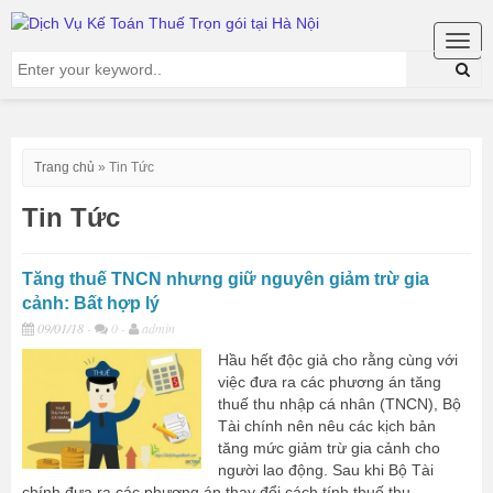
Togg
navig
Trang chủ
»
Tin Tức
Tin Tức
Tăng thuế TNCN nhưng giữ nguyên giảm trừ gia
cảnh: Bất hợp lý
09/01/18
-
0 -
admin
Hầu hết độc giả cho rằng cùng với
việc đưa ra các phương án tăng
thuế thu nhập cá nhân (TNCN), Bộ
Tài chính nên nêu các kịch bản
tăng mức giảm trừ gia cảnh cho
người lao động. Sau khi Bộ Tài
chính đưa ra các phương án thay đổi cách tính thuế thu...