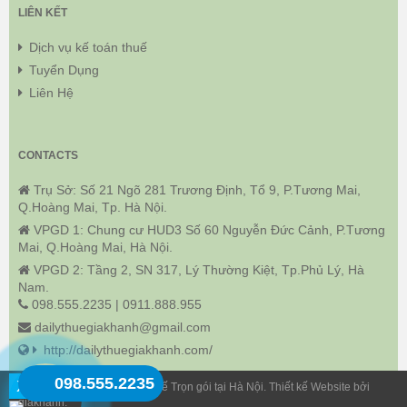
LIÊN KẾT
Dịch vụ kế toán thuế
Tuyển Dụng
Liên Hệ
CONTACTS
Trụ Sở: Số 21 Ngõ 281 Trương Định, Tổ 9, P.Tương Mai,
Q.Hoàng Mai, Tp. Hà Nội.
VPGD 1: Chung cư HUD3 Số 60 Nguyễn Đức Cảnh, P.Tương
Mai, Q.Hoàng Mai, Hà Nội.
VPGD 2: Tầng 2, SN 317, Lý Thường Kiệt, Tp.Phủ Lý, Hà
Nam.
098.555.2235 | 0911.888.955
dailythuegiakhanh@gmail.com
http://dailythuegiakhanh.com/
098.555.2235
X
© 2018 Dịch Vụ Kế Toán Thuế Trọn gói tại Hà Nội. Thiết kế Website bởi
giakhanh.