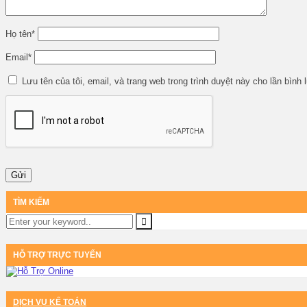
Họ tên
*
Email
*
Lưu tên của tôi, email, và trang web trong trình duyệt này cho lần bình l
TÌM KIẾM
HỖ TRỢ TRỰC TUYẾN
DỊCH VỤ KẾ TOÁN