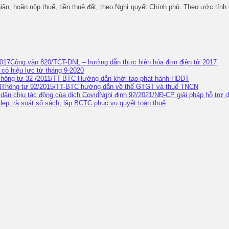
n, hoãn nộp thuế, tiền thuê đất, theo Nghị quyết Chính phủ. Theo ước tính củ
Công văn 820/TCT-DNL – hướng dẫn thực hiện hóa đơn điện tử 2017
 có hiệu lực từ tháng 9-2020
hông tư 32 /2011/TT-BTC Hướng dẫn khởi tạo phát hành HĐĐT
Thông tư 92/2015/TT-BTC hướng dẫn về thế GTGT và thuế TNCN
Nghị định 92/2021/NĐ-CP giải pháp hỗ trợ 
dẹp, rà soát sổ sách, lập BCTC phục vụ quyết toán thuế