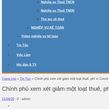
Nghiệp vụ Thuế TNCN
Nghiệp vụ Thuế TNDN
Thủ tục về thuế
NGHIỆP VỤ KẾ TOÁN
Video nghiệp vụ kế toán
Tin Tức
Việc Làm
Hỏi đáp & TV
Trang chủ
»
Tin Tức
»
Chính phủ xem xét giảm một loạt thuế, phí vì Covid
Chính phủ xem xét giảm một loạt thuế, p
21/04/20
-
0 -
admin