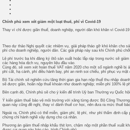
Chính phủ xem xét giảm một loạt thuế, phí vì Covid-19
Thay vì chỉ được giãn thuế, doanh nghiệp, người dân khó khăn vì Covid-1
Theo dự thảo Nghị quyết các nhiệm vụ, giải pháp tháo gỡ khó khăn cho sản
phí cho doanh nghiệp, người dân. Các giải pháp này
sau khi Chính phủ chố
Lệ phí trước bạ khi đăng ký ôtô sản xuất hoặc lắp ráp trong nước sẽ gi
các hàng hóa dịch vụ, nguyên liệu đầu vào.
Cùng đó, sẽ xem xét hoàn thuế VAT năm 2020 cho một số ngành nghề bị ảnh
phí cất, hạ cánh, phí điều hành bay, phí an ninh soi chiếu, phí phục vụ mặt
Bộ Tài chính sẽ nghiên cứu tăng thời gian gia hạn nộp thuế thu nhập doanh
sẽ được giãn, hoãn nộp thuế khoán như doanh nghiệp; miễn phí 100% lệ 
Bên cạnh đó, Chính phủ sẽ cho ý kiến để trình Uỷ ban Thường vụ Quốc hội,
Ý kiến giảm thuế bảo vệ môi trường với xăng từng được Bộ Công Thương 
quan này cũng đề nghị, thay vì đánh thuế cơ học, nên đưa ra mức thuế bả
Ngoài ra, Chính phủ có thể miễn, giảm phí, lệ phí, như phí thẩm định cấ
chứng chỉ hành nghề xây dựng cho cá nhân.
Phương án giảm thuế nhập khẩu thịt lợn, chậm nộp một phần thuế xuất kh
được cơ quan này báo cáo, trình Chính phủ.