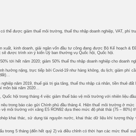
9 có thể được giảm thuế môi trường, thuế thu nhập doanh nghiệp, VAT, phí 
 xuất, kinh doanh, giải ngân vốn đầu tư công đang được Bộ Kế hoạch & Đầu 
t sẽ được trình xin ý kiến Uỷ ban thường vụ Quốc hội, Quốc hội.
ảm 50% tới hết năm 2020; giảm 50% thuế thu nhập doanh nghiệp cho doanh ng
 hưởng nặng, trực tiếp bởi Covid-19 như hàng không, du lịch; giảm phí cầu 
 đất)…
 nghiệp năm 2019, thuế giá trị gia tăng, thuế thu nhập cá nhân, tiền thuê đấ
phí môn bài năm 2020…
 Quốc hội trong tháng 4 việc giảm thuế bảo vệ môi trường với nhiên liệu đầ
nêu trong báo cáo gửi Chính phủ đầu tháng 4. Hiện thuế môi trường ở mức
o vệ môi trường với xăng E5 RON92 dựa theo mức độ phát thải (75 – 80%) t
p phép khai thác, sử dụng tài nguyên nước, khai thác dữ liệu khí tượng thủ
ẩu trong 5 tháng (đến hết quý 2) và điều chỉnh có thời hạn các mức thuế s