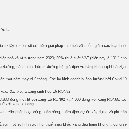
trước bạ…
tư lấy ý kiến, sẽ có thêm giải pháp tài khoá về miễn, giảm các loại thuế,
hiệp nhỏ và vừa trong năm 2020; 50% thuế suất VAT (hiện nay là 10%) cho
đường, cảng biển, bảo trì đường bộ, giá dịch vụ hàng không (phí bãi đậu,
t lên một năm thay vì 5 tháng. Các hộ kinh doanh bị ảnh hưởng bởi Covid-19
u vào, đặc biệt là xăng sinh học E5 RON92.
 3.800 đồng một lít với xăng E5 RON92 và 4.000 đồng với xăng RON95. Cơ
huế với xăng khoáng.
y văn, cấp phép hoạt động ngân hàng, thẩm định dự án xây dựng và phí cấp
uất với một số lĩnh vực như thuế nhập khẩu xăng dầu hàng không… cũng sẽ