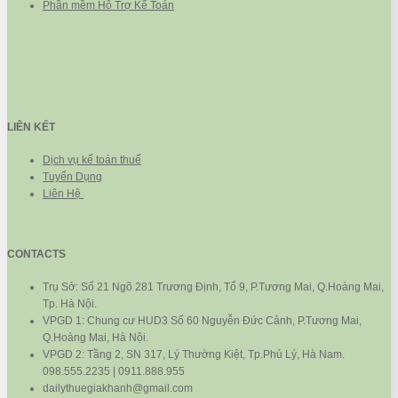
Phần mềm Hỗ Trợ Kế Toán
LIÊN KẾT
Dịch vụ kế toán thuế
Tuyển Dụng
Liên Hệ
CONTACTS
Trụ Sở: Số 21 Ngõ 281 Trương Định, Tổ 9, P.Tương Mai, Q.Hoàng Mai,
Tp. Hà Nội.
VPGD 1: Chung cư HUD3 Số 60 Nguyễn Đức Cảnh, P.Tương Mai,
Q.Hoàng Mai, Hà Nội.
VPGD 2: Tầng 2, SN 317, Lý Thường Kiệt, Tp.Phủ Lý, Hà Nam.
098.555.2235 | 0911.888.955
dailythuegiakhanh@gmail.com