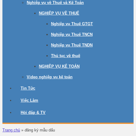
Nghiệp vụ về Thuế và Kế Toán
NGHIỆP VỤ VỀ THUẾ
Nghiệp vụ Thuế GTGT
Nghiệp vụ Thuế TNCN
Nghiệp vụ Thuế TNDN
Thủ tục về thuế
NGHIỆP VỤ KẾ TOÁN
Video nghiệp vụ kế toán
Tin Tức
Việc Làm
Hỏi đáp & TV
Trang chủ
»
đăng ký mẫu dấu