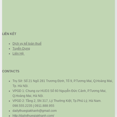
LIÊN KẾT
Dịch vụ kế toán thuế
Tuyển Dụng
Liên Hệ
CONTACTS
Trụ Sở: Số 21 Ngõ 281 Trương Định, Tổ 9, P.Tương Mai, Q.Hoàng Mai,
Tp. Hà Nội.
VPGD 1: Chung cư HUD3 Số 60 Nguyễn Đức Cảnh, P.Tương Mai,
Q.Hoàng Mai, Hà Nội.
VPGD 2: Tầng 2, SN 317, Lý Thường Kiệt, Tp.Phủ Lý, Hà Nam.
098.555.2235 | 0911.888.955
dailythuegiakhanh@gmail.com
http://dailythuegiakhanh.com/