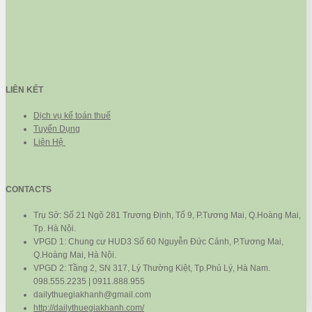
LIÊN KẾT
Dịch vụ kế toán thuế
Tuyển Dụng
Liên Hệ
CONTACTS
Trụ Sở: Số 21 Ngõ 281 Trương Định, Tổ 9, P.Tương Mai, Q.Hoàng Mai,
Tp. Hà Nội.
VPGD 1: Chung cư HUD3 Số 60 Nguyễn Đức Cảnh, P.Tương Mai,
Q.Hoàng Mai, Hà Nội.
VPGD 2: Tầng 2, SN 317, Lý Thường Kiệt, Tp.Phủ Lý, Hà Nam.
098.555.2235 | 0911.888.955
dailythuegiakhanh@gmail.com
http://dailythuegiakhanh.com/