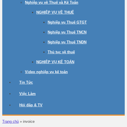
Nghiệp vụ về Thuế và Kế Toán
NGHIỆP VỤ VỀ THUẾ
Nghiệp vụ Thuế GTGT
Nghiệp vụ Thuế TNCN
Nghiệp vụ Thuế TNDN
Thủ tục về thuế
NGHIỆP VỤ KẾ TOÁN
Video nghiệp vụ kế toán
Tin Tức
Việc Làm
Hỏi đáp & TV
Trang chủ
»
invoice