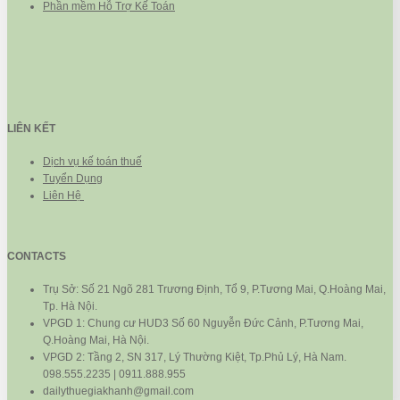
Phần mềm Hỗ Trợ Kế Toán
LIÊN KẾT
Dịch vụ kế toán thuế
Tuyển Dụng
Liên Hệ
CONTACTS
Trụ Sở: Số 21 Ngõ 281 Trương Định, Tổ 9, P.Tương Mai, Q.Hoàng Mai,
Tp. Hà Nội.
VPGD 1: Chung cư HUD3 Số 60 Nguyễn Đức Cảnh, P.Tương Mai,
Q.Hoàng Mai, Hà Nội.
VPGD 2: Tầng 2, SN 317, Lý Thường Kiệt, Tp.Phủ Lý, Hà Nam.
098.555.2235 | 0911.888.955
dailythuegiakhanh@gmail.com