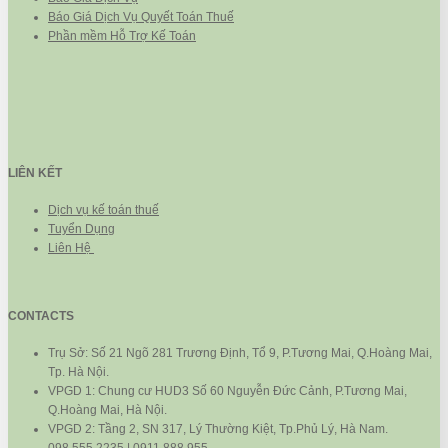
Báo Giá Dịch Vụ Quyết Toán Thuế
Phần mềm Hỗ Trợ Kế Toán
LIÊN KẾT
Dịch vụ kế toán thuế
Tuyển Dụng
Liên Hệ
CONTACTS
Trụ Sở: Số 21 Ngõ 281 Trương Định, Tổ 9, P.Tương Mai, Q.Hoàng Mai,
Tp. Hà Nội.
VPGD 1: Chung cư HUD3 Số 60 Nguyễn Đức Cảnh, P.Tương Mai,
Q.Hoàng Mai, Hà Nội.
VPGD 2: Tầng 2, SN 317, Lý Thường Kiệt, Tp.Phủ Lý, Hà Nam.
098.555.2235 | 0911.888.955