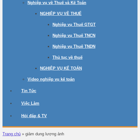
Nghiệp vụ về Thuế và Kế Toán
NGHIỆP VỤ VỀ THUẾ
Nghiệp vụ Thuế GTGT
Nghiệp vụ Thuế TNCN
Nghiệp vụ Thuế TNDN
Thủ tục về thuế
NGHIỆP VỤ KẾ TOÁN
Video nghiệp vụ kế toán
Tin Tức
Việc Làm
Hỏi đáp & TV
Trang chủ
»
giảm dung lượng ảnh