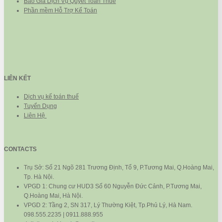
Báo Giá Dịch Vụ Quyết Toán Thuế
Phần mềm Hỗ Trợ Kế Toán
LIÊN KẾT
Dịch vụ kế toán thuế
Tuyển Dụng
Liên Hệ
CONTACTS
Trụ Sở: Số 21 Ngõ 281 Trương Định, Tổ 9, P.Tương Mai, Q.Hoàng Mai,
Tp. Hà Nội.
VPGD 1: Chung cư HUD3 Số 60 Nguyễn Đức Cảnh, P.Tương Mai,
Q.Hoàng Mai, Hà Nội.
VPGD 2: Tầng 2, SN 317, Lý Thường Kiệt, Tp.Phủ Lý, Hà Nam.
098.555.2235 | 0911.888.955