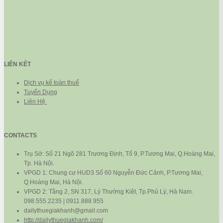
LIÊN KẾT
Dịch vụ kế toán thuế
Tuyển Dụng
Liên Hệ
CONTACTS
Trụ Sở: Số 21 Ngõ 281 Trương Định, Tổ 9, P.Tương Mai, Q.Hoàng Mai,
Tp. Hà Nội.
VPGD 1: Chung cư HUD3 Số 60 Nguyễn Đức Cảnh, P.Tương Mai,
Q.Hoàng Mai, Hà Nội.
VPGD 2: Tầng 2, SN 317, Lý Thường Kiệt, Tp.Phủ Lý, Hà Nam.
098.555.2235 | 0911.888.955
dailythuegiakhanh@gmail.com
http://dailythuegiakhanh.com/