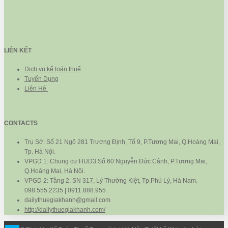
LIÊN KẾT
Dịch vụ kế toán thuế
Tuyển Dụng
Liên Hệ
CONTACTS
Trụ Sở: Số 21 Ngõ 281 Trương Định, Tổ 9, P.Tương Mai, Q.Hoàng Mai,
Tp. Hà Nội.
VPGD 1: Chung cư HUD3 Số 60 Nguyễn Đức Cảnh, P.Tương Mai,
Q.Hoàng Mai, Hà Nội.
VPGD 2: Tầng 2, SN 317, Lý Thường Kiệt, Tp.Phủ Lý, Hà Nam.
098.555.2235 | 0911.888.955
dailythuegiakhanh@gmail.com
http://dailythuegiakhanh.com/