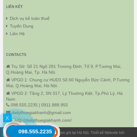
LIÊN KẾT
Dịch vụ kế toán thuế
Tuyển Dụng
Liên Hệ
CONTACTS
Trụ Sở: Số 21 Ngõ 281 Trương Định, Tổ 9, P.Tương Mai,
Q.Hoàng Mai, Tp. Hà Nội.
VPGD 1: Chung cư HUD3 Số 60 Nguyễn Đức Cảnh, P.Tương
Mai, Q.Hoàng Mai, Hà Nội.
VPGD 2: Tầng 2, SN 317, Lý Thường Kiệt, Tp.Phủ Lý, Hà
Nam.
098.555.2235 | 0911.888.955
dailythuegiakhanh@gmail.com
X
http://dailythuegiakhanh.com/
098.555.2235
© 2018 Dịch Vụ Kế Toán Thuế Trọn gói tại Hà Nội. Thiết kế Website bởi