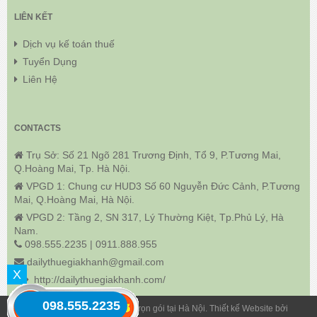
LIÊN KẾT
Dịch vụ kế toán thuế
Tuyển Dụng
Liên Hệ
CONTACTS
Trụ Sở: Số 21 Ngõ 281 Trương Định, Tổ 9, P.Tương Mai,
Q.Hoàng Mai, Tp. Hà Nội.
VPGD 1: Chung cư HUD3 Số 60 Nguyễn Đức Cảnh, P.Tương
Mai, Q.Hoàng Mai, Hà Nội.
VPGD 2: Tầng 2, SN 317, Lý Thường Kiệt, Tp.Phủ Lý, Hà
Nam.
098.555.2235 | 0911.888.955
dailythuegiakhanh@gmail.com
X
http://dailythuegiakhanh.com/
098.555.2235
© 2018 Dịch Vụ Kế Toán Thuế Trọn gói tại Hà Nội. Thiết kế Website bởi