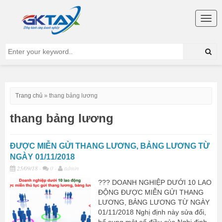
Togg
navig
Trang chủ
»
thang bảng lương
thang bảng lương
ĐƯỢC MIỄN GỬI THANG LƯƠNG, BẢNG LƯƠNG TỪ
NGÀY 01/11/2018
25/09/18
-
0 -
admin
??? DOANH NGHIỆP DƯỚI 10 LAO
ĐỘNG ĐƯỢC MIỄN GỬI THANG
LƯƠNG, BẢNG LƯƠNG TỪ NGÀY
01/11/2018 Nghị định này sửa đổi,