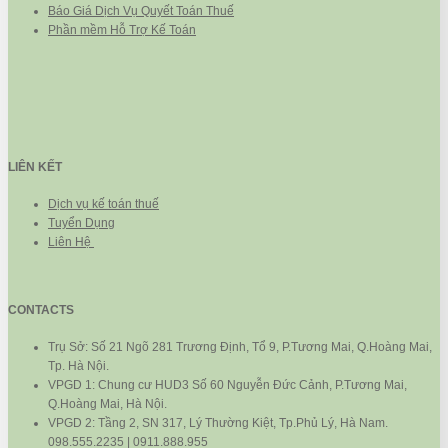
Báo Giá Dịch Vụ Quyết Toán Thuế
Phần mềm Hỗ Trợ Kế Toán
LIÊN KẾT
Dịch vụ kế toán thuế
Tuyển Dụng
Liên Hệ
CONTACTS
Trụ Sở: Số 21 Ngõ 281 Trương Định, Tổ 9, P.Tương Mai, Q.Hoàng Mai,
Tp. Hà Nội.
VPGD 1: Chung cư HUD3 Số 60 Nguyễn Đức Cảnh, P.Tương Mai,
Q.Hoàng Mai, Hà Nội.
VPGD 2: Tầng 2, SN 317, Lý Thường Kiệt, Tp.Phủ Lý, Hà Nam.
098.555.2235 | 0911.888.955