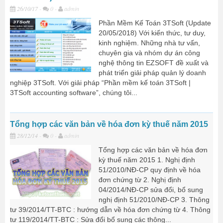
26/10/17
-
0 -
admin
Phần Mềm Kế Toán 3TSoft (Update
20/05/2018) Với kiến thức, tư duy,
kinh nghiệm. Những nhà tư vấn,
chuyên gia và nhóm dự án công
nghệ thông tin EZSOFT đề xuất và
phát triển giải pháp quản lý doanh
nghiệp 3TSoft. Với giải pháp “Phần mềm kế toán 3TSoft |
3TSoft accounting software”, chúng tôi...
Tổng hợp các văn bản về hóa đơn kỳ thuế năm 2015
28/12/14
-
0 -
admin
Tổng hợp các văn bản về hóa đơn
kỳ thuế năm 2015 1. Nghị định
51/2010/NĐ-CP quy định về hóa
đơn chứng từ 2. Nghị định
04/2014/NĐ-CP sửa đổi, bổ sung
nghị định 51/2010/NĐ-CP 3. Thông
tư 39/2014/TT-BTC : hướng dẫn về hóa đơn chứng từ 4. Thông
tư 119/2014/TT-BTC : Sửa đổi bổ sung các thông...