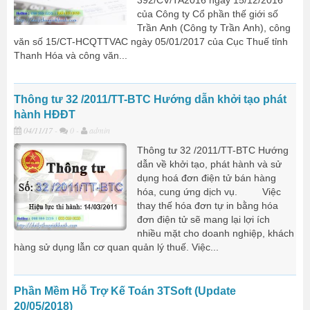
392/CV/TA2016 ngày 15/12/2016
của Công ty Cổ phần thế giới số
Trần Anh (Công ty Trần Anh), công
văn số 15/CT-HCQTTVAC ngày 05/01/2017 của Cục Thuế tỉnh
Thanh Hóa và công văn...
Thông tư 32 /2011/TT-BTC Hướng dẫn khởi tạo phát
hành HĐĐT
04/11/17
-
0 -
admin
Thông tư 32 /2011/TT-BTC Hướng
dẫn về khởi tạo, phát hành và sử
dụng hoá đơn điện tử bán hàng
hóa, cung ứng dịch vụ. Việc
thay thế hóa đơn tự in bằng hóa
đơn điện tử sẽ mang lại lợi ích
nhiều mặt cho doanh nghiệp, khách
hàng sử dụng lẫn cơ quan quản lý thuế. Việc...
Phần Mềm Hỗ Trợ Kế Toán 3TSoft (Update
20/05/2018)