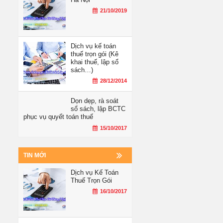
21/10/2019
Dịch vụ kế toán
thuế trọn gói (Kê
khai thuế, lập sổ
sách…)
28/12/2014
Dọn dẹp, rà soát
sổ sách, lập BCTC
phục vụ quyết toán thuế
15/10/2017
TIN MỚI
Dịch vụ Kế Toán
Thuế Trọn Gói
16/10/2017