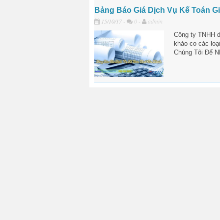
Bảng Báo Giá Dịch Vụ Kế Toán G
15/10/17
-
0 -
admin
Công ty TNHH dị
khảo co các loạ
Chúng Tôi Để N