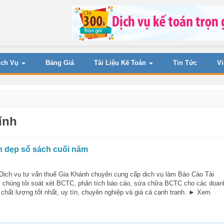
ịch Vụ
Bảng Giá
Tài Liệu Kế Toán
Tin Tức
V
ính
ọn dẹp sổ sách cuối năm
ịch vụ tư vấn thuế Gia Khánh chuyên cung cấp dịch vụ làm Báo Cáo Tài
, chúng tôi soát xét BCTC, phân tích báo cáo, sửa chữa BCTC cho các doan
chất lượng tốt nhất, uy tín, chuyên nghiệp và giá cả cạnh tranh. ► Xem