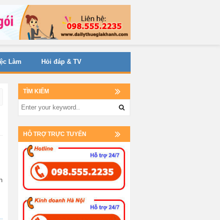
iệc Làm
Hỏi đáp & TV
TÌM KIẾM
HỖ TRỢ TRỰC TUYẾN
h