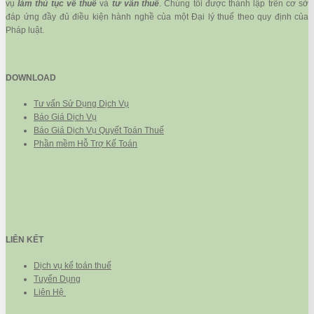
vụ
làm thủ tục về thuế
và
tư vấn thuế
. Chúng tôi được thành lập trên cơ sở
đáp ứng đầy đủ điều kiện hành nghề của một Đại lý thuế theo quy định của
Pháp luật.
DOWNLOAD
Tư vấn Sử Dụng Dịch Vụ
Báo Giá Dịch Vụ
Báo Giá Dịch Vụ Quyết Toán Thuế
Phần mềm Hỗ Trợ Kế Toán
LIÊN KẾT
Dịch vụ kế toán thuế
Tuyển Dụng
Liên Hệ