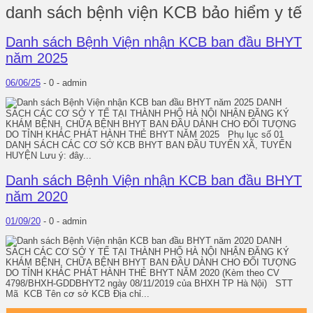
danh sách bệnh viện KCB bảo hiểm y tế
Danh sách Bệnh Viện nhận KCB ban đầu BHYT
năm 2025
06/06/25
-
0 -
admin
DANH
SÁCH CÁC CƠ SỞ Y TẾ TẠI THÀNH PHỐ HÀ NỘI NHẬN ĐĂNG KÝ
KHÁM BỆNH, CHỮA BỆNH BHYT BAN ĐẦU DÀNH CHO ĐỐI TƯỢNG
DO TỈNH KHÁC PHÁT HÀNH THẺ BHYT NĂM 2025 Phụ lục số 01
DANH SÁCH CÁC CƠ SỞ KCB BHYT BAN ĐẦU TUYẾN XÃ, TUYẾN
HUYỆN Lưu ý: đây...
Danh sách Bệnh Viện nhận KCB ban đầu BHYT
năm 2020
01/09/20
-
0 -
admin
DANH
SÁCH CÁC CƠ SỞ Y TẾ TẠI THÀNH PHỐ HÀ NỘI NHẬN ĐĂNG KÝ
KHÁM BỆNH, CHỮA BỆNH BHYT BAN ĐẦU DÀNH CHO ĐỐI TƯỢNG
DO TỈNH KHÁC PHÁT HÀNH THẺ BHYT NĂM 2020 (Kèm theo CV
4798/BHXH-GDDBHYT2 ngày 08/11/2019 của BHXH TP Hà Nội) STT
Mã KCB Tên cơ sở KCB Địa chỉ...