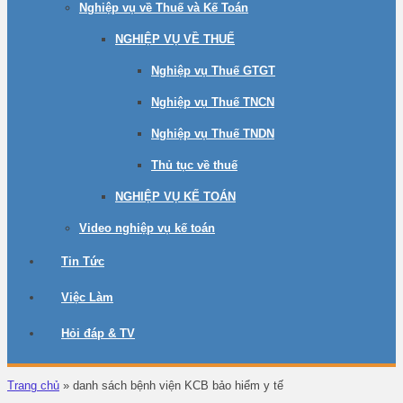
Nghiệp vụ về Thuế và Kế Toán
NGHIỆP VỤ VỀ THUẾ
Nghiệp vụ Thuế GTGT
Nghiệp vụ Thuế TNCN
Nghiệp vụ Thuế TNDN
Thủ tục về thuế
NGHIỆP VỤ KẾ TOÁN
Video nghiệp vụ kế toán
Tin Tức
Việc Làm
Hỏi đáp & TV
Trang chủ
»
danh sách bệnh viện KCB bảo hiểm y tế