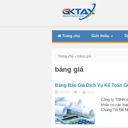
Trang chủ
Giới thiệu
D
Trang chủ
»
bảng giá
bảng giá
Bảng Báo Giá Dịch Vụ Kế Toán G
15/10/17
-
0 -
admin
Công ty TNHH dị
khảo co các loạ
Chúng Tôi Để N