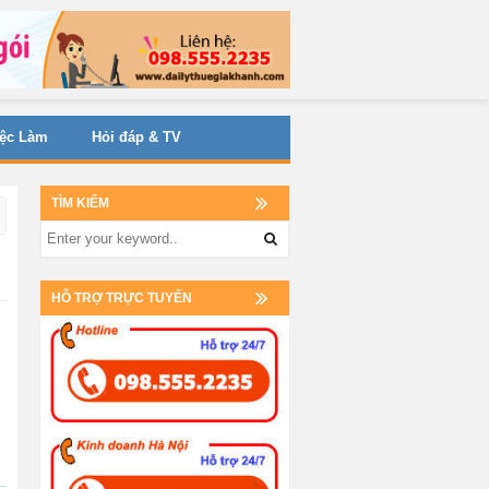
iệc Làm
Hỏi đáp & TV
TÌM KIẾM
HỖ TRỢ TRỰC TUYẾN