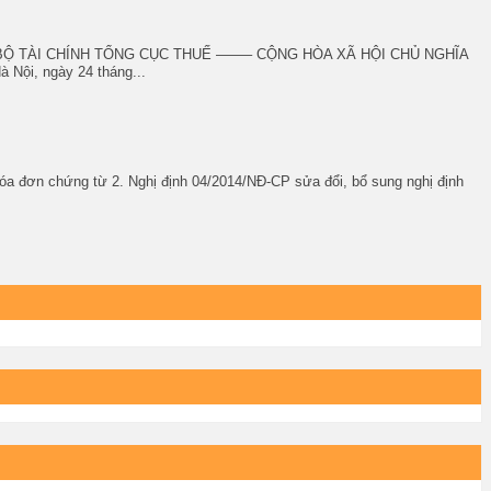
TT-BT BỘ TÀI CHÍNH TỔNG CỤC THUẾ ——– CỘNG HÒA XÃ HỘI CHỦ NGHĨA
Nội, ngày 24 tháng...
a đơn chứng từ 2. Nghị định 04/2014/NĐ-CP sửa đổi, bổ sung nghị định