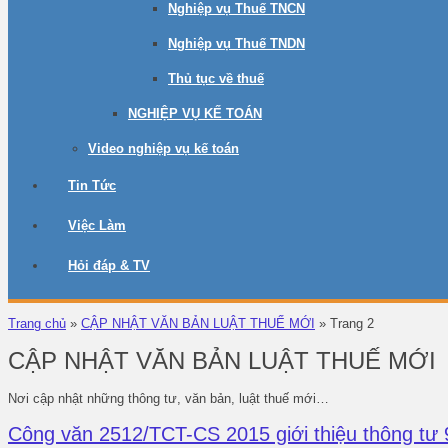
Nghiệp vụ Thuế TNCN
Nghiệp vụ Thuế TNDN
Thủ tục về thuế
NGHIỆP VỤ KẾ TOÁN
Video nghiệp vụ kế toán
Tin Tức
Việc Làm
Hỏi đáp & TV
Trang chủ
»
CẬP NHẬT VĂN BẢN LUẬT THUẾ MỚI
»
Trang 2
CẬP NHẬT VĂN BẢN LUẬT THUẾ MỚI
Nơi cập nhật những thông tư, văn bản, luật thuế mới…
Công văn 2512/TCT-CS 2015 giới thiệu thông tư