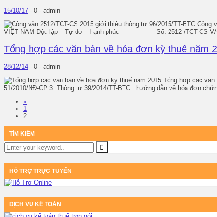
15/10/17
-
0 -
admin
Công v
VIỆT NAM Độc lập – Tự do – Hạnh phúc ————— Số: 2512 /TCT-CS V/v: giớ
Tổng hợp các văn bản về hóa đơn kỳ thuế năm 
28/12/14
-
0 -
admin
Tổng hợp các văn b
51/2010/NĐ-CP 3. Thông tư 39/2014/TT-BTC : hướng dẫn về hóa đơn chứng 
«
1
2
TÌM KIẾM
HỖ TRỢ TRỰC TUYẾN
DỊCH VỤ KẾ TOÁN