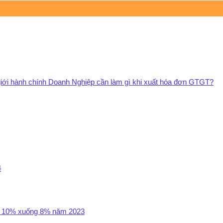
 giới hành chính Doanh Nghiệp cần làm gì khi xuất hóa đơn GTGT?
4
GT 10% xuống 8% năm 2023