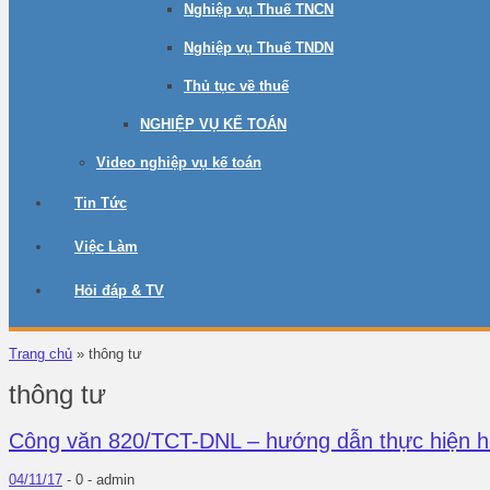
Nghiệp vụ Thuế TNCN
Nghiệp vụ Thuế TNDN
Thủ tục về thuế
NGHIỆP VỤ KẾ TOÁN
Video nghiệp vụ kế toán
Tin Tức
Việc Làm
Hỏi đáp & TV
Trang chủ
»
thông tư
thông tư
Công văn 820/TCT-DNL – hướng dẫn thực hiện h
04/11/17
-
0 -
admin