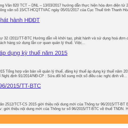
g Văn 820 TCT – DNL – 13/03/2017 hướng dẫn thực hiện hóa đơn điện tử 
, công văn số 15/CT-HCQTTVAC ngày 05/01/2017 của Cục Thuế tỉnh Thanh Hóa
phát hành HĐĐT
ư 32 /2011/TT-BTC Hướng dẫn về khởi tạo, phát hành và sử dụng hoá đơn
hách hàng sử dụng lẫn cơ quan quản lý thuế. Việc...
 áp dụng kỳ thuế năm 2015
Tổng hợp văn bản về quản lý thuế, đăng ký thuế áp dụng kỳ thuế năm 201
ế Nghị định 91/2014/NĐ-CP : Sửa đổi bổ sung một số điều các nghị định về...
 96/2015/TT-BTC
ăn 2512/TCT-CS 2015 giới thiệu nội dung mới của Thông tư 96/2015/
i thiệu nội dung mới của Thông tư số 96/2015/TT-BTC về thuế TNDN. Hà 