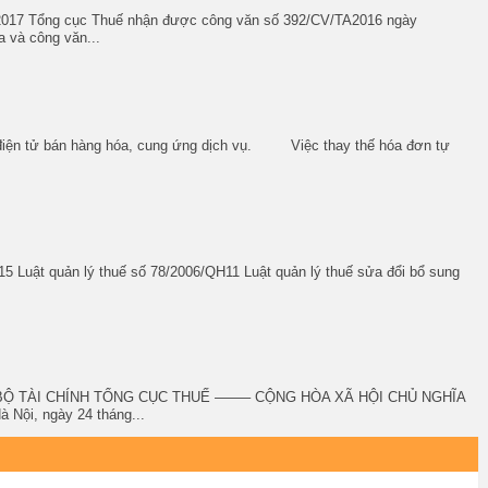
2017 Tổng cục Thuế nhận được công văn số 392/CV/TA2016 ngày
 và công văn...
 điện tử bán hàng hóa, cung ứng dịch vụ. Việc thay thế hóa đơn tự
5 Luật quản lý thuế số 78/2006/QH11 Luật quản lý thuế sửa đổi bổ sung
TT-BT BỘ TÀI CHÍNH TỔNG CỤC THUẾ ——– CỘNG HÒA XÃ HỘI CHỦ NGHĨA
Nội, ngày 24 tháng...