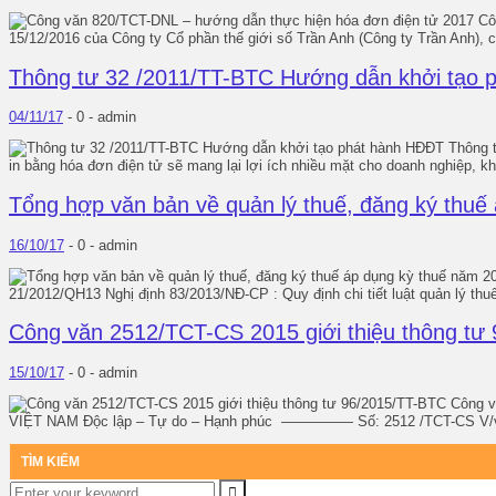
Côn
15/12/2016 của Công ty Cổ phần thế giới số Trần Anh (Công ty Trần Anh)
Thông tư 32 /2011/TT-BTC Hướng dẫn khởi tạo 
04/11/17
-
0 -
admin
Thông t
in bằng hóa đơn điện tử sẽ mang lại lợi ích nhiều mặt cho doanh nghiệp, k
Tổng hợp văn bản về quản lý thuế, đăng ký thuế
16/10/17
-
0 -
admin
21/2012/QH13 Nghị định 83/2013/NĐ-CP : Quy định chi tiết luật quản lý thu
Công văn 2512/TCT-CS 2015 giới thiệu thông tư
15/10/17
-
0 -
admin
Công v
VIỆT NAM Độc lập – Tự do – Hạnh phúc ————— Số: 2512 /TCT-CS V/v: giớ
TÌM KIẾM