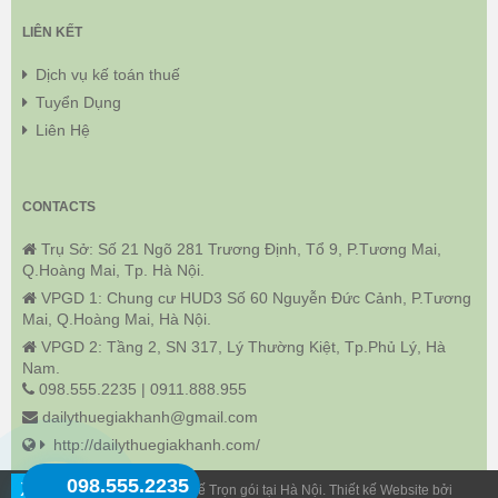
LIÊN KẾT
Dịch vụ kế toán thuế
Tuyển Dụng
Liên Hệ
CONTACTS
Trụ Sở: Số 21 Ngõ 281 Trương Định, Tổ 9, P.Tương Mai,
Q.Hoàng Mai, Tp. Hà Nội.
VPGD 1: Chung cư HUD3 Số 60 Nguyễn Đức Cảnh, P.Tương
Mai, Q.Hoàng Mai, Hà Nội.
VPGD 2: Tầng 2, SN 317, Lý Thường Kiệt, Tp.Phủ Lý, Hà
Nam.
098.555.2235 | 0911.888.955
dailythuegiakhanh@gmail.com
http://dailythuegiakhanh.com/
098.555.2235
X
© 2021 Dịch Vụ Kế Toán Thuế Trọn gói tại Hà Nội. Thiết kế Website bởi