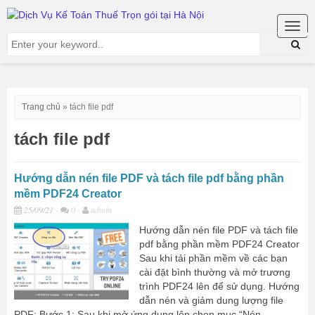
Togg
navig
Trang chủ
»
tách file pdf
tách file pdf
Hướng dẫn nén file PDF và tách file pdf bằng phần
mềm PDF24 Creator
25/09/21
-
0 -
admin
Hướng dẫn nén file PDF và tách file
pdf bằng phần mềm PDF24 Creator
Sau khi tải phần mềm về các bạn
cài đặt bình thường và mở trương
trình PDF24 lên để sử dụng. Hướng
dẫn nén và giảm dung lượng file
PDF: Bước 1: Sau khi mở ứng dụng lên chọn mục “Nén...