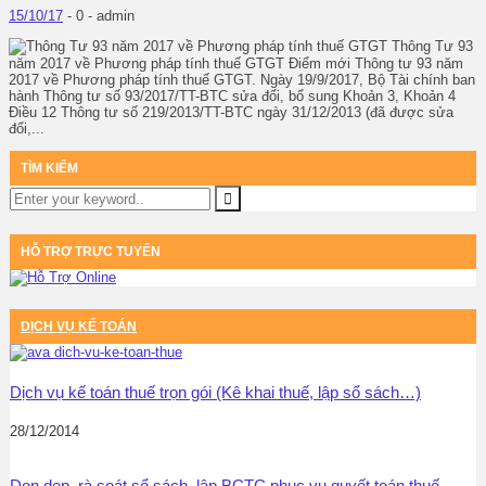
15/10/17
-
0 -
admin
Thông Tư 93
năm 2017 về Phương pháp tính thuế GTGT Điểm mới Thông tư 93 năm
2017 về Phương pháp tính thuế GTGT. Ngày 19/9/2017, Bộ Tài chính ban
hành Thông tư số 93/2017/TT-BTC sửa đổi, bổ sung Khoản 3, Khoản 4
Điều 12 Thông tư số 219/2013/TT-BTC ngày 31/12/2013 (đã được sửa
đổi,...
TÌM KIẾM
HỖ TRỢ TRỰC TUYẾN
DỊCH VỤ KẾ TOÁN
Dịch vụ kế toán thuế trọn gói (Kê khai thuế, lập sổ sách…)
28/12/2014
Dọn dẹp, rà soát sổ sách, lập BCTC phục vụ quyết toán thuế