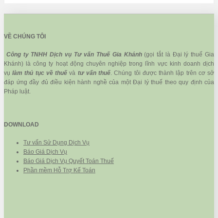
VỀ CHÚNG TÔI
Công ty TNHH Dịch vụ Tư vấn Thuế Gia Khánh
(gọi tắt là Đại lý thuế Gia
Khánh) là công ty hoạt động chuyên nghiệp trong lĩnh vực kinh doanh dịch
vụ
làm thủ tục về thuế
và
tư vấn thuế
. Chúng tôi được thành lập trên cơ sở
đáp ứng đầy đủ điều kiện hành nghề của một Đại lý thuế theo quy định của
Pháp luật.
DOWNLOAD
Tư vấn Sử Dụng Dịch Vụ
Báo Giá Dịch Vụ
Báo Giá Dịch Vụ Quyết Toán Thuế
Phần mềm Hỗ Trợ Kế Toán