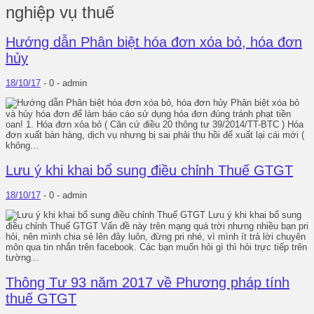
nghiệp vụ thuế
Hướng dẫn Phân biệt hóa đơn xóa bỏ, hóa đơn
hủy
18/10/17
-
0 -
admin
Phân biệt xóa bỏ
và hủy hóa đơn để làm báo cáo sử dụng hóa đơn đúng tránh phạt tiền
oan! 1. Hóa đơn xóa bỏ ( Căn cứ điều 20 thông tư 39/2014/TT-BTC ) Hóa
đơn xuất bán hàng, dịch vụ nhưng bị sai phải thu hồi để xuất lại cái mới (
không...
Lưu ý khi khai bổ sung điều chỉnh Thuế GTGT
18/10/17
-
0 -
admin
Lưu ý khi khai bổ sung
điều chỉnh Thuế GTGT Vấn đề này trên mạng quá trời nhưng nhiều bạn pri
hỏi, nên mình chia sẻ lên đây luôn, đừng pri nhé, vì mình ít trả lời chuyên
môn qua tin nhắn trên facebook. Các bạn muốn hỏi gì thì hỏi trực tiếp trên
tường...
Thông Tư 93 năm 2017 về Phương pháp tính
thuế GTGT