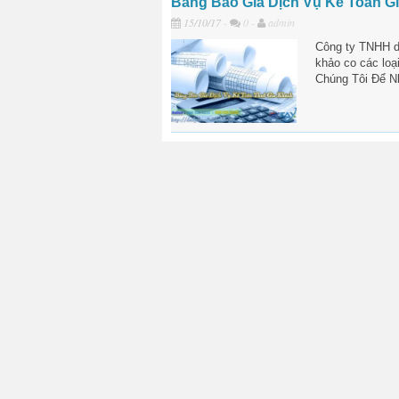
Bảng Báo Giá Dịch Vụ Kế Toán G
15/10/17
-
0 -
admin
Công ty TNHH dị
khảo co các loạ
Chúng Tôi Để N