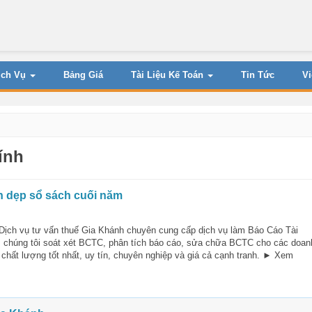
ịch Vụ
Bảng Giá
Tài Liệu Kế Toán
Tin Tức
V
ính
ọn dẹp sổ sách cuối năm
ịch vụ tư vấn thuế Gia Khánh chuyên cung cấp dịch vụ làm Báo Cáo Tài
, chúng tôi soát xét BCTC, phân tích báo cáo, sửa chữa BCTC cho các doan
chất lượng tốt nhất, uy tín, chuyên nghiệp và giá cả cạnh tranh. ► Xem