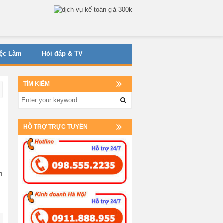
iệc Làm
Hỏi đáp & TV
TÌM KIẾM
HỖ TRỢ TRỰC TUYẾN
h