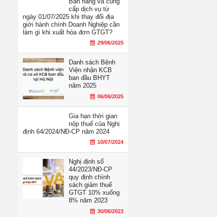
Bán hàng và cung
cấp dịch vụ từ
ngày 01/07/2025 khi thay đổi địa
giới hành chính Doanh Nghiệp cần
làm gì khi xuất hóa đơn GTGT?
29/06/2025
Danh sách Bệnh
Viện nhận KCB
ban đầu BHYT
năm 2025
06/06/2025
Gia hạn thời gian
nộp thuế của Nghị
định 64/2024/NĐ-CP năm 2024
10/07/2024
Nghị định số
44/2023/NĐ-CP
quy định chính
sách giảm thuế
GTGT 10% xuống
8% năm 2023
30/06/2023