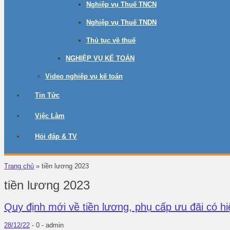
Nghiệp vụ Thuế TNCN
Nghiệp vụ Thuế TNDN
Thủ tục về thuế
NGHIỆP VỤ KẾ TOÁN
Video nghiệp vụ kế toán
Tin Tức
Việc Làm
Hỏi đáp & TV
Trang chủ
»
tiền lương 2023
tiền lương 2023
Quy định mới về tiền lương, phụ cấp ưu đãi có h
28/12/22
-
0 -
admin