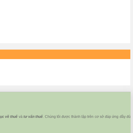
tục về thuế
và
tư vấn thuế
. Chúng tôi được thành lập trên cơ sở đáp ứng đầy đủ