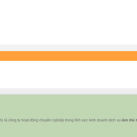
ánh) là công ty hoạt động chuyên nghiệp trong lĩnh vực kinh doanh dịch vụ
làm thủ 