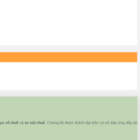
tục về thuế
và
tư vấn thuế
. Chúng tôi được thành lập trên cơ sở đáp ứng đầy đủ