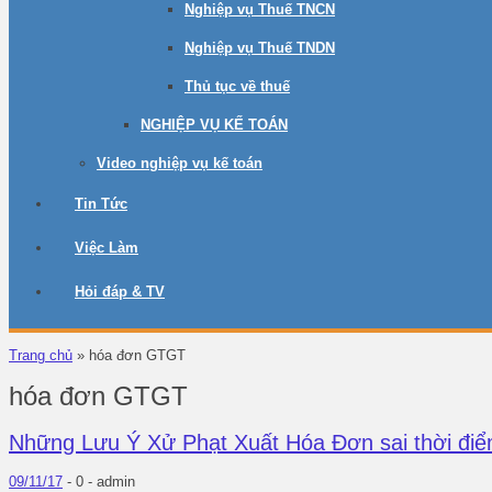
Nghiệp vụ Thuế TNCN
Nghiệp vụ Thuế TNDN
Thủ tục về thuế
NGHIỆP VỤ KẾ TOÁN
Video nghiệp vụ kế toán
Tin Tức
Việc Làm
Hỏi đáp & TV
Trang chủ
»
hóa đơn GTGT
hóa đơn GTGT
Những Lưu Ý Xử Phạt Xuất Hóa Đơn sai thời điể
09/11/17
-
0 -
admin