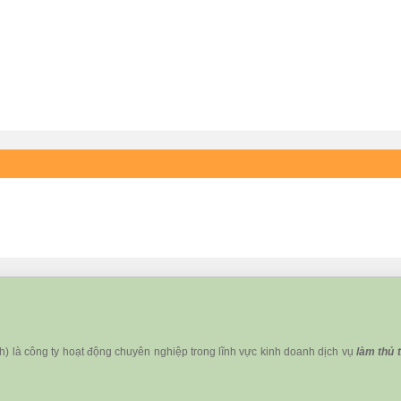
ánh) là công ty hoạt động chuyên nghiệp trong lĩnh vực kinh doanh dịch vụ
làm thủ 